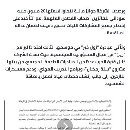
ورصدت الشركة جوائز مالية تتجاوز قيمتها 20 مليون جنيه
سوداني للفائزين أصحاب القصص الملهمة، مع التأكيد على
إخضاع جميع المشاركات لآليات تحقق دقيقة لضمان عدالة
المنافسة.
وتأتي مبادرة “زول خير” في موسمها الثالث امتدادًا لبرامج
“زين” في مجال المسؤولية المجتمعية، حيث نفذت الشركة
خلال فترة الحرب عددًا من المبادرات الداعمة للمجتمع، من بينها
مشروع “سلة رمضان”، وبرامج التدريب المهني، ودعم معسكرات
النازحين، إلى جانب إنشاء محطات مياه تعمل بالطاقة
الشمسية.
ب
ن
ك
ا
ل