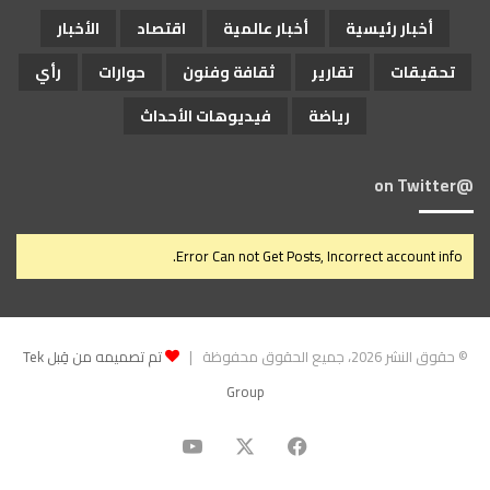
أخبار رئيسية
أخبار عالمية
اقتصاد
الأخبار
تحقيقات
تقارير
ثقافة وفنون
حوارات
رأي
رياضة
فيديوهات الأحداث
@on Twitter
Error Can not Get Posts, Incorrect account info.
© حقوق النشر 2026، جميع الحقوق محفوظة |
تم تصميمه من قِبل Tek
Group
‫X
فيسبوك
‫YouTube