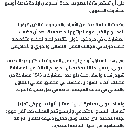
على أن تستمر فترة التصويت لمدة أسبوعين لإتاحة فرصة أوسع
لمشاركة الجمهور.
وضمت القائمة عددًا من الأفراد والمجموعات الذين عُرفوا
بأعمالهم الخيرية ومبادراتهم المجتمعية، بعد أن خضعت
المشاركات في مرحلتها الأولى لتقييم لجنة تحكيم متخصصة
ضمت خبراء في مجالات العمل الإنساني والخيري والأكاديمي.
وفي هذا السياق، أوضح الإعلامي المعروف الدكتور عبداللطيف
البوني، رئيس لجنة التحكيم، أن الموسم الثالث من المسابقة
شهد إقبالًا واسعًا، حيث بلغ عدد المشاركات 1545 مشاركة من
مختلف أنحاء السودان، عكست في مجملها معاني التعاون
والتفاني في خدمة المجتمع، خاصة في ظل تحديات الحرب.
وأشاد البوني بمبادرة “زين”، معتبرًا أنها تسهم في تعزيز
تماسك النسيج الاجتماعي وترسيخ قيم العطاء، كما ثمّن جهود
لجنة التحكيم التي عملت وفق معايير دقيقة لضمان النزاهة
والشفافية في اختيار القائمة القصيرة.