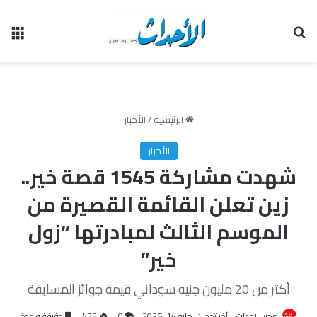
بحث عن
الق
الرئيسية
/
الأخبار
الأخبار
شهدت مشاركة 1545 قصة خير..
زين تعلن القائمة القصيرة من
الموسم الثالث لمبادرتها “زول
خير”
أكثر من 20 مليون جنيه سوداني قيمة جوائز المسابقة
محرر الاحداث
آخر تحديث: مايو 14, 2026
0
435
دقيقة واحدة