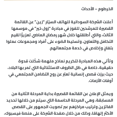
الخرطوم – الأحداث
أعلنت الشركة السودانية للهاتف السيّار “زين” عن القائمة
القصيرة للمرشحين للفوز في مبادرة “زول خير” في موسمها
الثالث، والتي أطلقتها خلال شهر رمضان الماضي تعزيزًا لقيم
التكافل والتعاون، وتسليط الضوء على أفراد ومجموعات عملوا
بتفانٍ وإخلاص في خدمة مجتمعاتهم.
وتأتي هذه المبادرة لتكريم نماذج ملهمة شكّلت قدوة
حقيقية، خاصة في ظل الظروف الاستثنائية التي تمر بها البلاد،
حيث برزت قصص إنسانية تعبّر عن روح التضامن المجتمعي في
أوقات الأزمات.
ويمثل الإعلان عن القائمة القصيرة بداية المرحلة الثانية من
المسابقة، وهي المرحلة الحاسمة التي سيتم من خلالها تحديد
الفائزين وترتيب مراكزهم عبر تصويت الجمهور على القصص
الأكثر إلهامًا، وذلك من خلال صفحة الشركة على منصة فيسبوك،