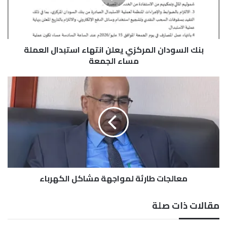
س
و
د
ا
بنك السودان المركزي يعلن انتهاء استبدال العملة
ن
ا
مساء الجمعة
ل
م
م
ر
ع
ك
ا
ز
ل
ي
ج
ي
ا
ع
ت
ل
ط
ن
ا
ا
معالجات طارئة لمواجهة مشاكل الكهرباء
ر
ن
ئ
ت
ة
مقالات ذات صلة
ه
ل
ا
م