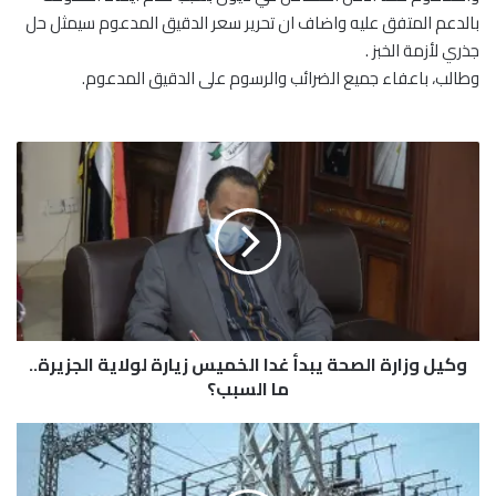
بالدعم المتفق عليه واضاف ان تحرير سعر الدقيق المدعوم سيمثل حل
جذري لأزمة الخبز .
وطالب، باعفاء جميع الضرائب والرسوم على الدقيق المدعوم.
و
ك
ي
ل
و
ز
ا
ر
ة
وكيل وزارة الصحة يبدأ غدا الخميس زيارة لولاية الجزيرة..
ا
ل
ما السبب؟
ص
ح
ا
ة
ل
ي
ش