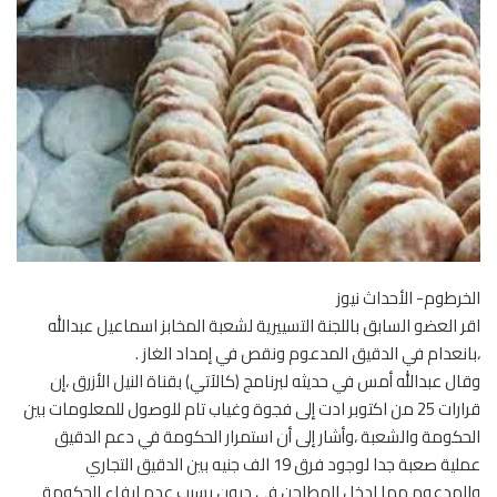
الخرطوم- الأحداث نيوز
اقر العضو السابق باللجنة التسييرية لشعبة المخابز اسماعيل عبدالله
،بانعدام في الدقيق المدعوم ونقص في إمداد الغاز .
وقال عبدالله أمس في حديثه لبرنامج (كالآتي) بقناة النيل الأزرق ،إن
قرارات 25 من اكتوبر ادت إلى فجوة وغياب تام للوصول للمعلومات بين
الحكومة والشعبة ،وأشار إلى أن استمرار الحكومة في دعم الدقيق
عملية صعبة جدا لوجود فرق 19 الف جنيه بين الدقيق التجاري
والمدعوم مما ادخل المطاحن في ديون بسبب عدم ايفاء الحكومة