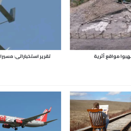
ر
ا
س
ت
خ
ب
ا
ر
ا
تقرير استخباراتي: مسيرا
ت
ي
:
م
س
ي
ر
ا
ت
ص
ي
ن