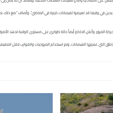
باع تعليمات السلطات المحلية. ويعتقد أن ما يصل إلى 100 ألف مقيم قد تأثروا بأوامر الإخلاء.
طق التي غمرتها الفيضانات. وتم استخدام المروحيات والقوارب لنقل المقيمي
ت
ق
ر
ي