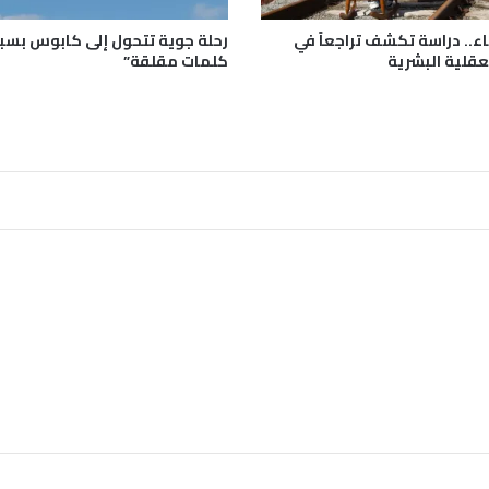
ي
ة
اء.. دراسة تكشف تراجعاً في
م
عقلية البشرية
كلمات مقلقة”
ع
د
ل
ة
ف
ي
ص
ر
ب
ي
ا
ا
س
ت
خ
د
م
ت