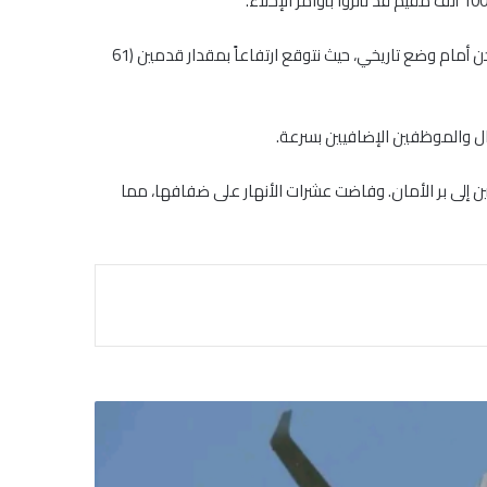
وقال فيرجسون في منشور على منصة “إكس”:”أتفهم أن العديدين في ولايتنا قد تعرضوا لفيضانات كبيرة في الماضي”. وأضاف “مع ذلك، نحن أمام وضع تاريخي، حيث نتوقع ارتفاعاً بمقدار قدمين (61
ن إلى بر الأمان. وفاضت عشرات الأنهار على ضفافها، مما