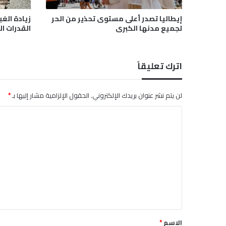
ل
م
إيطاليا تصدر أعلى مستوى تحذير من الحر
زيادة الغب
ق
لجميع مدنها الكبرى
القدرات ال
ا
ب
ر
اترك تعليقاً
"
ن
ه
لن يتم نشر عنوان بريدك الإلكتروني.
الحقول الإلزامية مشار إليها بـ
*
ب
و
ا
ا
ل
م
و
ت
ا
ع
ق
ع
ل
أ
ي
ث
ق
ر
ي
*
الاسم
*