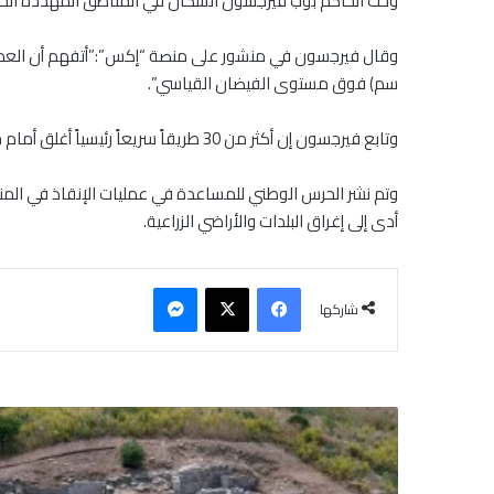
وحث الحاكم بوب فيرجسون السكان في المناطق المهددة الخميس على المغادرة وات
سم) فوق مستوى الفيضان القياسي”.
وتابع فيرجسون إن أكثر من 30 طريقاً سريعاً رئيسياً أغلق أمام حركة المرور. وأعلن الحاكم أيضاً حالة طوارئ على مستوى الولاية لحشد الأموال والموظفين الإضافيين بسرعة.
وتم نشر الحرس الوطني للمساعدة في عمليات الإنقاذ في المنا
أدى إلى إغراق البلدات والأراضي الزراعية.
فيسبوك
‫X
ماسنجر
شاركها
إ
ي
ط
ا