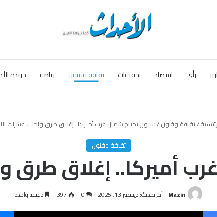
رير
رأي
اقتصاد
تحقيقات
ثقافة وفنون
رياضة
جريدة الأح
رئيسية
/
ثقافة وفنون
/
سيول تجتاح شمال غرب أميركا.. إغلاق طرق وإخلاء عشرات الآ
ثقافة وفنون
ب أميركا.. إغلاق طرق وإ
Mazin
آخر تحديث: ديسمبر 13, 2025
0
397
دقيقة واحدة
فيسبوك
‫X