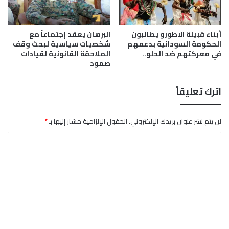
ه
ل
ل
ع
ا
ر
أبناء قبيلة الاطورو يطالبون
البرهان يعقد إجتماعاً مع
ل
ب
الحكومة السودانية بدعمهم
شخصيات سياسية لبحث وقف
ح
ب
في معركتهم ضد الحلو..
الملاحقة القانونية لقيادات
ك
ج
صمود
ي
ن
م
ي
.
ف
اترك تعليقاً
.
م
(
ع
1
ا
لن يتم نشر عنوان بريدك الإلكتروني.
الحقول الإلزامية مشار إليها بـ
*
-
ل
ا
2
أ
)
م
ل
ي
ت
ن
ا
ع
ل
ل
ت
ي
ن
ف