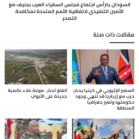
ا
السودان يترأس اجتماع مجلس السفراء العرب بجنيف مع
ر
ل
أ
الأمين التنفيذي لاتفاقية الأمم المتحدة لمكافحة
ذ
س
التصحر
ه
ا
ب
ج
مقالات ذات صلة
ا
ت
ل
م
س
ا
و
ع
د
م
ا
ج
ن
ل
ي
س
:
ا
السفير الإثيوبي في كينيا يحذر:
الفاو تحذر.. موجة غلاء عالمية
ح
ل
حرب مع إريتريا قد تنهي وجود
جديدة على الأبواب
ق
س
حكومتها وتغير جغرافيا
ا
المنطقة
ف
ئ
ر
ق
ا
ت
ء
ذ
ا