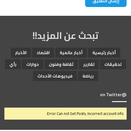
د
ة
ل
م
ك
تبحث عن المزيد!!
ا
ف
ح
أخبار رئيسية
أخبار عالمية
اقتصاد
الأخبار
ة
ا
تحقيقات
تقارير
ثقافة وفنون
حوارات
رأي
ل
ت
رياضة
فيديوهات الأحداث
ص
ح
ر
@on Twitter
Error Can not Get Posts, Incorrect account info.