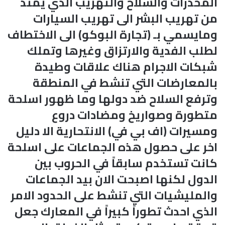
المخدرات والسلاح والتهريب الذي يمتد
من تهريب البشر الى تهريب السيارات
ومايسمي بـ (تجارة البوكو) الى الاختطاف
لطلب الفدية والارتزاق وغيرها وتملك
شبكات الاجرام هناك علاقات وطيدة
بالمعارضات التي تنشط في المنطقة
وترفع السلاح ضد دولها وما ظهور اسلحة
متطورة وصواريخ ومضادات دروع
ومسيرات (اف بي في) الانتحارية الا دليل
اخر على حصول هذه الجماعات على اسلحة
كانت تستخدم سابقاً في الحروب بين
الدول لكنها اصبحت الان بيد الجماعات
والمليشيات التي تنشط على الحدود الامر
الذي احدث تطوراً كبيراً في المعارك جعل