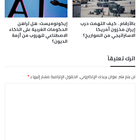
د
د
ي
ق
ه
س
بالأرقام.. كيف التهمت حرب
إيكونوميست: هل تراهن
ا
و
إيران مخزون أمريكا
الحكومات الغربية على الذكاء
ب
ة
الاستراتيجي من الصواريخ؟
الاصطناعي للهروب من أزمة
ي
الديون؟
ن
ت
ح
اترك تعليقاً
ي
ي
د
لن يتم نشر عنوان بريدك الإلكتروني.
الحقول الإلزامية مشار إليها بـ
*
ا
ا
ل
ب
ل
ن
ت
د
ق
ع
ي
ل
ة
ي
و