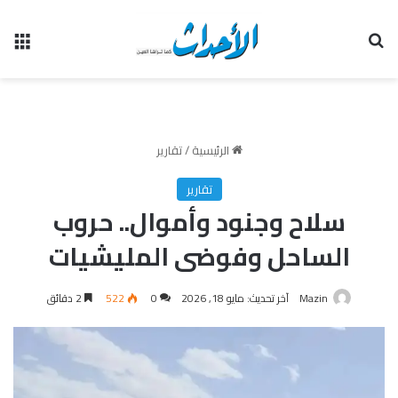
بحث عن
الق
الرئيسية
/
تقارير
تقارير
سلاح وجنود وأموال.. حروب
الساحل وفوضى المليشيات
Mazin
آخر تحديث: مايو 18, 2026
0
522
2 دقائق