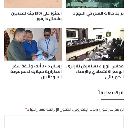
ل
ل
ا
ح
تزايد حالات القتل في النهود
العثور على (30) جثة لمدنيين
ل
و
بشمال دارفور
ن
ا
ز
ر
ل
ا
ا
ل
ء
س
و
د
ا
مجلس الوزراء يستعرض تقريري
إرسال 37.5 ألف وثيقة سفر
الوضع الاقتصادي والإمداد
اضطرارية مجانية لدعم عودة
ن
الكهربائي
السودانيين
ي
ا
ل
اترك تعليقاً
س
و
د
لن يتم نشر عنوان بريدك الإلكتروني.
الحقول الإلزامية مشار إليها بـ
*
ا
ا
ن
ي
ل