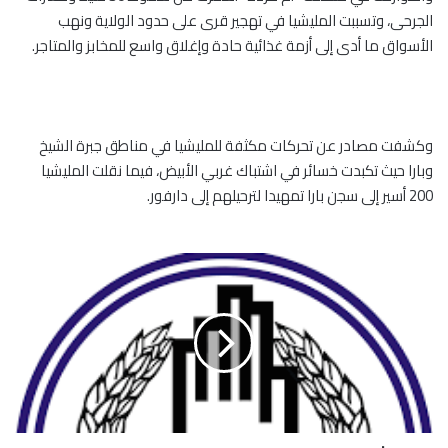
الجرحى، وتسببت المليشيا في تهجير قرى على حدود الولاية ونهب
الأسواق ما أدى إلى أزمة غذائية حادة وإغلاق واسع للمخابز والمتاجر.
وكشفت مصادر عن تحركات مكثفة للمليشيا في مناطق جبرة الشيخ
وبارا حيث تكبدت خسائر في اشتباك غربي الأبيض، فيما نقلت المليشيا
200 أسير إلى سجن بارا تمهيدا لترحيلهم إلى دارفور.
ا
ل
ش
ر
و
ع
ف
ي
ص