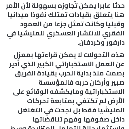
حدثا عابرا يمكن تجاوزه بسهولة لأن الأمر
هنا يتعلق بقيادات تمتلك نفوذا ميدانيا
وقبليا وكانت تمثل جزءا من العمود
الفقري للانتشار العسكري للمليشيا في
دارفور وكردفان.
هذه التحولات لا يمكن قراءتها بمعزل
عن العمل الاستخباراتي الكبير الذي أُدير
بصمت منذ بداية الحرب بقيادة الفريق
صبير وأركان حربه فالمؤسسة
الاستخباراتية ومايكشفه الوقائع على
الأرض لم تكتفي بمتابعة تحركات
المليشيا فقط بل نجحت في التغلغل
داخل صفوفها وفهم تناقضاتها
واستثمار حالة التململ المتزايدة وسط