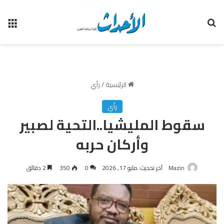
بحث عن
الق
الرئيسية
/
رأي
رأي
سقوط المليشيا..التحية لصبير
وأركان حربه
Mazin
آخر تحديث: مايو 17, 2026
0
350
2 دقائق