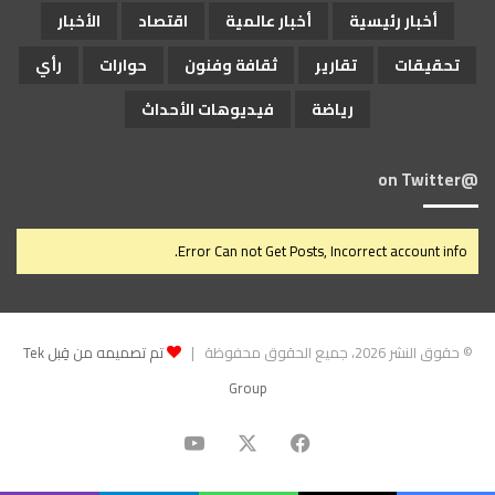
أخبار رئيسية
أخبار عالمية
اقتصاد
الأخبار
تحقيقات
تقارير
ثقافة وفنون
حوارات
رأي
رياضة
فيديوهات الأحداث
@on Twitter
Error Can not Get Posts, Incorrect account info.
© حقوق النشر 2026، جميع الحقوق محفوظة |
تم تصميمه من قِبل Tek
Group
‫X
فيسبوك
‫YouTube