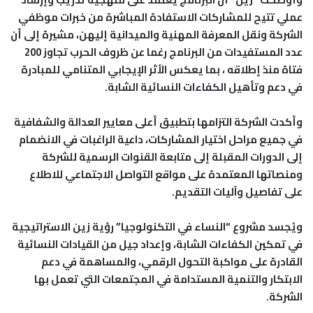
عملي تتيح للمشاركات الاستفادة المباشرة من خبرات موظفي
الشركة ونقل المعرفة المهنية والميدانية إليهن، مشيرة إلى أن
عدد المستفيدات من البرنامج رغما عن ظروف الحرب تجاوز 200
فتاة منذ إطلاقه ، بما يعكس الأثر الإيجابي المتنامي للمبادرة
في دعم وتأهيل الكفاءات النسائية الشابة.
وأكدت الشركة التزامها بتطبيق أعلى معايير العدالة والشفافية
في جميع مراحل اختيار المشاركات، داعية الراغبات في الانضمام
إلى الدورات المقبلة إلى متابعة القنوات الرسمية للشركة
ومنصاتها المعتمدة على مواقع التواصل الاجتماعي للاطلاع
على تفاصيل وآليات التقديم.
ويُجسد مشروع “النساء في التكنولوجيا” رؤية زين الاستراتيجية
في تمكين الكفاءات الشابة، وإعداد جيل من القيادات النسائية
القادرة على مواكبة التحول الرقمي، والمساهمة في دعم
الابتكار والتنمية المستدامة في المجتمعات التي تعمل بها
الشركة.