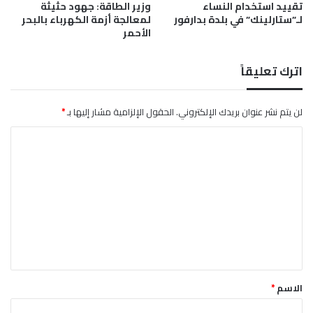
تقييد استخدام النساء
وزير الطاقة: جهود حثيثة
لـ”ستارلينك” في بلدة بدارفور
لمعالجة أزمة الكهرباء بالبحر
الأحمر
اترك تعليقاً
لن يتم نشر عنوان بريدك الإلكتروني.
الحقول الإلزامية مشار إليها بـ
*
ا
ل
ت
ع
ل
ي
ق
*
الاسم
*