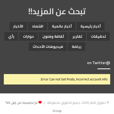
تبحث عن المزيد!!
أخبار رئيسية
أخبار عالمية
اقتصاد
الأخبار
تحقيقات
تقارير
ثقافة وفنون
حوارات
رأي
رياضة
فيديوهات الأحداث
@on Twitter
Error Can not Get Posts, Incorrect account info.
© حقوق النشر 2026، جميع الحقوق محفوظة |
تم تصميمه من قِبل Tek
Group