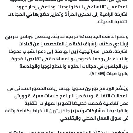
المجتمعي “النساء في التكنولوجيا”، وذلك في إطار جهود
الشركة الرامية إلى تمكين المرأة وتعزيز حضورها في المجالات
التقنية الحديثة.
وتضم الدفعة الجديدة 62 خريجة حديثة، يخضعن لبرنامج تدريبي
إرشادي مكثف بإشراف نخبة من المتخصصين من قيادات
الشركة، ضمن استراتيجية زين الهادفة إلى دعم الشباب عمومًا
والنساء على وجه الخصوص، والمساهمة في تقليص الفجوة
بين الجنسين في مجالات العلوم والتكنولوجيا والهندسة
والرياضيات (STEM).
ويُنظَّم البرنامج دورتين سنوياً بهدف زيادة الحضور النسائي فى
المجالات التقنية . ويتضمن البرنامج جلسات معرفية وورش
عمل تفاعلية صُممت خصيصًا لتطوير المهارات التقنية
والقيادية للمشاركات، وتعزيز جاهزيتهن للانخراط بكفاءة وثقة
في سوق العمل المحلي والإقليمي.
وأوضحت “زين” أن البرنامج يعتمد على منهجية تدريب وإرشاد