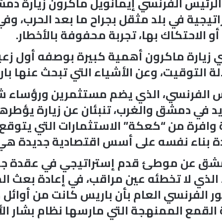
 الرئيس الفرنسي إيمانويل ماكرون زيارة دم
يجية في بلد مثقل بجراح ما بعد الحرب، و
و الاحتكاك بها، تجربة محفوفة بالأخطار.
 زيارة ماكرون أهمية كبيرة بوصفه أول زعيم
لة التوقيت، وعن الأشياء التي تبحث عنها با
يس الفرنسي، الذي يضم مستثمرين ورؤساء شر
يد في دمشق والغرب، تنبئان عن زيارة يؤطرها
عة وافرة من “كعكة” الاستثمارات التي يتوق
ادة بناء نفسه على أسس اقتصادية جديدة هي 
 دمشق عن موطئ قدم إستراتيجي في عقدة ج
لذي لا تخطئه عين مراقب، في إعادة بعث ال
 الفرنسي العام بأن باريس كانت من أوائل م
القمع الممنهجة التي مارسها نظام بشار الأ