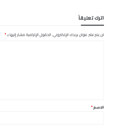
ت
ه
ف
اترك تعليقاً
ي
غ
ي
لن يتم نشر عنوان بريدك الإلكتروني.
الحقول الإلزامية مشار إليها بـ
*
ا
ب
ا
م
ل
ج
ت
ت
ب
ع
ى
ل
ي
ق
*
الاسم
*