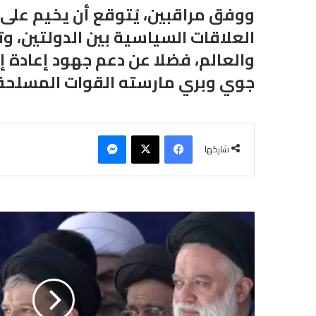
ووفق مراقبين، يُتوقع أن يخيم على
العلاقات السياسية بين الدولتين، 
والعالم، فضلا عن دعم جهود إعادة إ
جوي وبري مارسته القوات المسلحة والأذ
فيسبوك
‫X
ماسنجر
شاركها
ث
ل
ا
ث
ة
م
ن