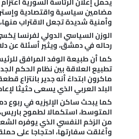
يحمل إعلان الرئاسة السورية اعتزام
مضامين سياسية واقتصادية وإسترات
وأمنية شديدة تجعل الاقتراب منها، أ
الوزن السياسي الدولي لفرنسا يُكسي
رحاله في دمشق، ويثير أسئلة عن دلا
كما أن طبيعة الوفد المرافق للرئ
تطبيع العلاقة بين نظام الحكم الجد
ماكرون ابتداءً أنه جدير بانتزاع قط
البلد العربي الذي يسعى حثيثا لإع
كما يبحث ساكن الإليزيه في ربوع
المتوسط، استكمالا لطموح باريس، ا
من الزخم النفسي الذي يوفره الشعور
وأغلقت سفارتها، احتجاجا على حملة 