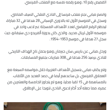
القميص رقم 10، وهو رقمه نفسه مع المنتخب الفرنسي.
وانضم مبابي نجم منتخب فرنسا إلى النادي الملكي الصيف الماضي،
وسجل في الموسم الأول له بالدوري الإسباني 28 هدفا في 32 مباراة،
ليحطم الرقم القياسي لعدد الأهداف المسجلة عبر لاعب واحد في
موسمه الأول لريال مدريد، والذي كان بحوزة ألفريدو دي ستيفانو، حيث
سجل 27 هدفا في موسم 1953-1954.
ورحل مبابي عن باريس سان جيرمان وهو يحمل تاج الهداف التاريخي
للنادي برصيد 256 هدفا في 308 مباريات بجميع المسابقات.
ولم يكتفِ مبابي بتسجيل الأهداف الغزيرة خلال مواسمه السبعة مع
العملاق الفرنسي، بل ساعدهم أيضا في حصد العديد من الألقاب،
بالمساهمة في 15 لقبا محليا، وهو لم يتجاوز الخامسة والعشرين من
عمره، مما جعله أحد أكثر لاعبي النادي تتويجا على الإطلاق.
م
ج