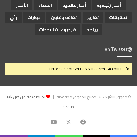
أخبار رئيسية
أخبار عالمية
اقتصاد
الأخبار
تحقيقات
تقارير
ثقافة وفنون
حوارات
رأي
رياضة
فيديوهات الأحداث
@on Twitter
Error Can not Get Posts, Incorrect account info.
© حقوق النشر 2026، جميع الحقوق محفوظة |
تم تصميمه من قِبل Tek
Group
‫X
فيسبوك
‫YouTube