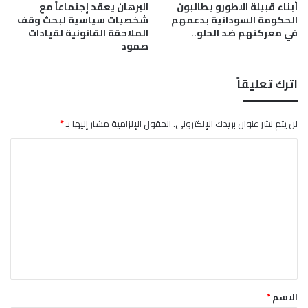
أبناء قبيلة الاطورو يطالبون
البرهان يعقد إجتماعاً مع
ع
ة
الحكومة السودانية بدعمهم
شخصيات سياسية لبحث وقف
ي
ل
في معركتهم ضد الحلو..
الملاحقة القانونية لقيادات
ا
ل
صمود
ل
و
س
ا
و
اترك تعليقاً
ل
د
ي
ا
.
ن
لن يتم نشر عنوان بريدك الإلكتروني.
الحقول الإلزامية مشار إليها بـ
*
.
ي
ل
ا
م
ا
ل
ذ
ت
ا
ع
؟
ل
ي
ق
*
الاسم
*