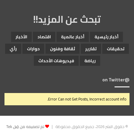
تبحث عن المزيد!!
أخبار رئيسية
أخبار عالمية
اقتصاد
الأخبار
تحقيقات
تقارير
ثقافة وفنون
حوارات
رأي
رياضة
فيديوهات الأحداث
@on Twitter
Error Can not Get Posts, Incorrect account info.
© حقوق النشر 2026، جميع الحقوق محفوظة |
تم تصميمه من قِبل Tek