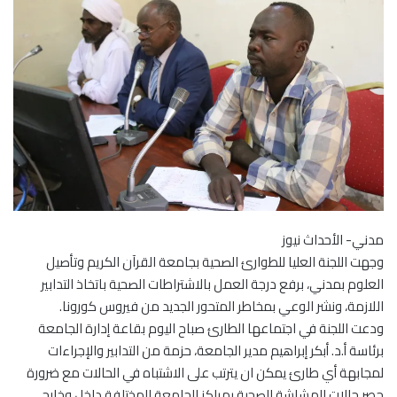
مدني- الأحداث نيوز
وجهت اللجنة العليا للطوارئ الصحية بجامعة القرآن الكريم وتأصيل
العلوم بمدني، برفع درجة العمل بالاشتراطات الصحية باتخاذ التدابير
اللازمة، ونشر الوعي بمخاطر المتحور الجديد من فيروس كورونا.
ودعت اللجنة في اجتماعها الطارئ صباح اليوم بقاعة إدارة الجامعة
برئاسة أ.د. أبكر إبراهيم مدير الجامعة، حزمة من التدابير والإجراءات
لمجابهة أي طارئ يمكن ان يترتب على الاشتباه في الحالات مع ضرورة
حصر حالات الهشاشة الصحية بمراكز الجامعة المختلفة داخل وخارج