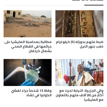
م
س
ر
ة
أ
ب
ة
ج
أ
ا
م
م
ي
ع
نً
ة
ا
ا
ضبط متهم بحوزته (5) كيلوغرام
مطالبة بمحاسبة المليشيا على
ع
ل
ذهب بنهر النيل
جرائمها في القطاع الصحي
ا
بشمال كردفان
ج
مً
ز
ا
ي
ر
ة
والي الجزيرة: النيابة تحرت مع
وفاة 13 شخصاً جراء تفشي
أكثر من (6) آلاف متهم بالتعاون
الكوليرا في تشاد
مع المليشيا