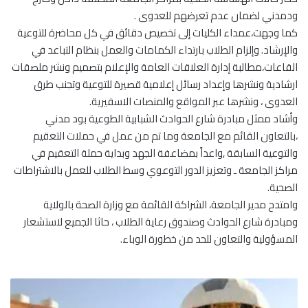
ودمدني لضمان عدم تعرضهم للعدوى .
كما وجهت،عمداء الكليات إلى تخصيص دقائق في كل محاضرة للتوعية
والإرشاد. وإلزام الطلاب بارتداء الكمامات والعمل بنظام التباعد في
القاعات،مطالبة إدارة العلاقات العامة والإعلام بتصميم ونشر ملصقات
ارشادية ونشرها وإعداد رسائل إعلامية قصيرة للتوعية وتجنب طرق
العدوى ، ونشرها عبر المواقع والمنصات الاسفيرية.
وأشاد ممثل مبادرة شارع الحوادث الشبابية الطوعية بود مدني
،بالتعاون القائم مع الجامعة وما تم من عمل في حملات التعقيم
والتوعية السابقة ,واعداً بمضاعفة الجهد وبداية حملة التعقيم في
مراكز الجامعة ـ وتعزيز الدور التوعوي وسط الطلاب للعمل بالاشتراطات
الصحية.
وامتدح مدير الجامعة، الشراكة القائمة مع وزارة الصحة بالولاية
ومبادرة شارع الحوادث وصندوق رعاية الطلاب ، حاثا الجميع لاستشعار
المسؤولية والتعاون للحد من خطورة الوباء.
ا
ت