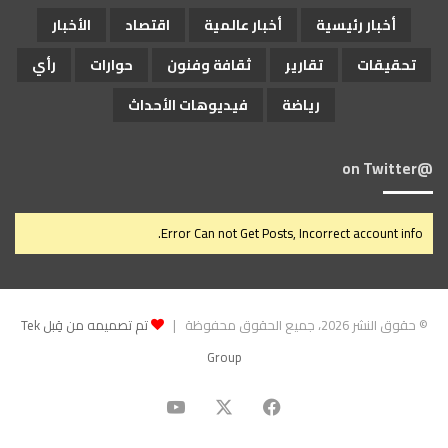
أخبار رئيسية
أخبار عالمية
اقتصاد
الأخبار
تحقيقات
تقارير
ثقافة وفنون
حوارات
رأي
رياضة
فيديوهات الأحداث
@on Twitter
Error Can not Get Posts, Incorrect account info.
© حقوق النشر 2026، جميع الحقوق محفوظة |
تم تصميمه من قِبل Tek
Group
‫X
فيسبوك
‫YouTube