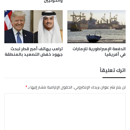
والحوثيين
م
ل
ي
و
ن
ل
ض
م
الدفعة الإمبراطورية للإمارات
ترامب يهاتف أمير قطر لبحث
غ
في أفريقيا
جهود خفض التصعيد بالمنطقة
و
ر
د
اترك تعليقاً
و
ن
لن يتم نشر عنوان بريدك الإلكتروني.
الحقول الإلزامية مشار إليها بـ
*
ا
ل
ت
ع