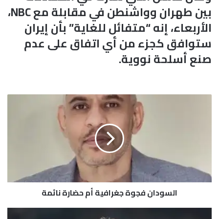
بين طهران وواشنطن في مقابلة مع NBC،
الأربعاء، إنه “متفائل للغاية” بأن إيران
ستوافق كجزء من أي اتفاق على عدم
صنع أسلحة نووية.
ا
ل
س
و
د
ا
ن
ف
ج
السودان فجوة جغرافية أم حضارة نائمة
و
ة
ج
ب