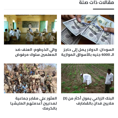
مقالات ذات صلة
ي
ا
ا
د
ت
.
ح
.
د
ا
ي
ل
ث
م
ة
ا
ف
ل
السودان: الدولار يصل إلى حاجز
والي الخرطوم: العنف ضد
ي
ي
الـ 6000 جنيه بالأسواق الموازية
المعلمين سلوك مرفوض
ت
ة
ط
ت
و
و
ي
ج
ر
ه
ا
ب
ل
ض
ث
البنك الزراعي يمول أكثر من (3)
العثور على مقابر جماعية
ب
ملايين فدان بالقضارف
لمدنيين أعدمتهم المليشيا
ر
ط
بالكرمك
و
ا
ة
ل