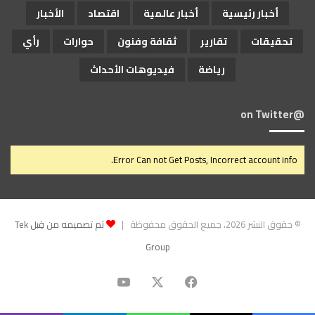
أخبار رئيسية
أخبار عالمية
اقتصاد
الأخبار
تحقيقات
تقارير
ثقافة وفنون
حوارات
رأي
رياضة
فيديوهات الأحداث
@on Twitter
Error Can not Get Posts, Incorrect account info.
© حقوق النشر 2026، جميع الحقوق محفوظة |
تم تصميمه من قِبل Tek
Group
‫X
فيسبوك
‫YouTube