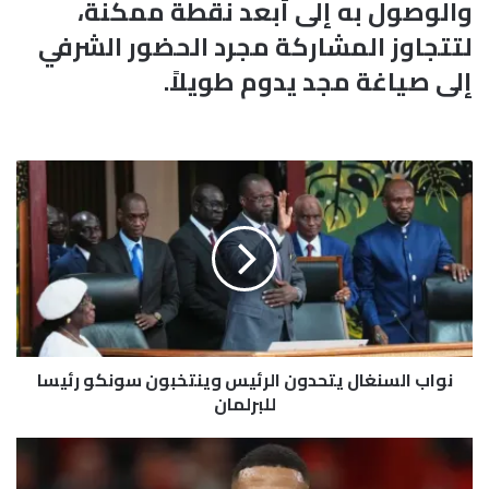
والوصول به إلى أبعد نقطة ممكنة،
لتتجاوز المشاركة مجرد الحضور الشرفي
إلى صياغة مجد يدوم طويلاً.
ن
و
ا
ب
ا
ل
س
ن
غ
نواب السنغال يتحدون الرئيس وينتخبون سونكو رئيسا
ا
ل
للبرلمان
ي
ت
و
ح
ه