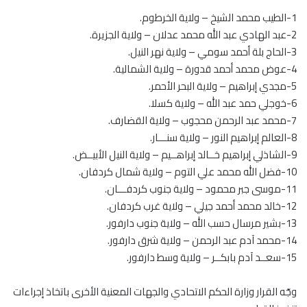
1-الطيب محمد الشيخ – ولاية الخرطوم.
2-عبد الهادي عبد الله محمد عدلان – ولاية الجزيرة.
3-الحاج بلة أحمد سومي – ولاية نهر النيل.
4-عوض محمد أحمد قدورة – ولاية الشمالية.
5-مجدي إبراهيم – ولاية البحر الأحمر.
6-خوجلي حمد عبد الله – ولاية كسلا.
7-محمد عبد الرحمن محجوب – ولاية القضارف.
8-العالم إبراهيم النور – ولاية سنـــار.
9-الشاذلي إبراهيم خــالد إبراهــيم – ولاية النيل الأبيــض.
10-فضل الله محمد علي التوم – ولاية شمال كردفان.
11-موسى جبر محمود – ولاية جنوب كردفـــان.
12-خالد محمد أحمد جيلي – ولاية غرب كردفان.
13-بشير مرسال حسب الله – ولاية جنوب دارفور.
14-محمد آدم عبد الرحمن – ولاية شرق دارفور.
15-سعــد آدم بابكــر – ولاية وسط دارفور.
وجّه القرار وزارة الحكم الاتحادي والجهات المعنية الأخرى باتخاذ إجراءات