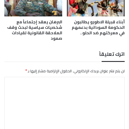
م
ق
ا
ب
ش
ل
أبناء قبيلة الاطورو يطالبون
البرهان يعقد إجتماعاً مع
ي
الحكومة السودانية بدعمهم
شخصيات سياسية لبحث وقف
ة
في معركتهم ضد الحلو..
الملاحقة القانونية لقيادات
صمود
اترك تعليقاً
لن يتم نشر عنوان بريدك الإلكتروني.
الحقول الإلزامية مشار إليها بـ
*
ا
ل
ت
ع
ل
ي