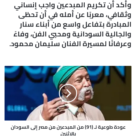
وأكد أن تكريم المبدعين واجب إنساني
وثقافي، معربًا عن أمله في أن تحظى
المبادرة بتفاعل واسع من أبناء سنار
والجالية السودانية ومحبي الفن، وفاءً
وعرفانًا لمسيرة الفنان سليمان محمود.
ع
و
د
ة
ط
و
ع
ي
ة
عودة طوعية لـ (91) من المبدعين من مصر إلى السودان
ل
ـ
بالاثنين