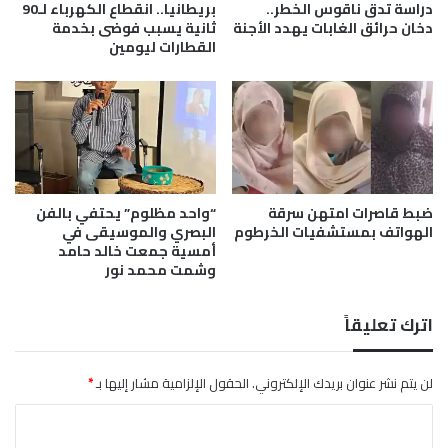
ى
س
دراسة تدق ناقوس الخطر..
بريطانيا.. انقطاع الكهرباء لـ90
ا
ع
دخان حرائق الغابات يهدد الأجنة
ثانية يسبب فوضى بخدمة
ل
القطارات ليومين
ي
س
د
و
ا
د
ل
ا
م
ن
ب
ب
د
ا
ع
ضبط قاصرات امتهن سرقة
“واحد مظلوم” يحتفي بالفن
ل
الهواتف بمستشفيات الخرطوم
البصري والموسيقى في
ا
أمسية جمعت خالد حامد
ث
وشمت محمد نور
ن
ي
ن
اترك تعليقاً
لن يتم نشر عنوان بريدك الإلكتروني.
الحقول الإلزامية مشار إليها بـ
*
ا