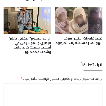
ا
ة
ل
ت
ق
ض
ط
ا
ن
م
"
ن
ي
ضبط قاصرات امتهن سرقة
“واحد مظلوم” يحتفي بالفن
ة
الهواتف بمستشفيات الخرطوم
البصري والموسيقى في
ل
أمسية جمعت خالد حامد
ع
وشمت محمد نور
و
د
ة
اترك تعليقاً
ص
ف
و
لن يتم نشر عنوان بريدك الإلكتروني.
الحقول الإلزامية مشار إليها بـ
*
ت
ا
ا
ل
ل
ج
ت
ي