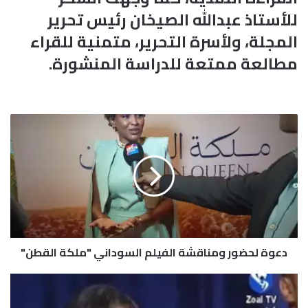
للأستاذ عبدالله الصيخان رئيس تحرير
المجلة، ولأسرة التحرير، متمنية للقراء
مطالعة ممتعة للدراسة المنشورة.
د
ع
و
ة
ل
ح
ض
و
ر
دعوة لحضور ومناقشة الفيلم السوداني "ملكة القطن"
و
م
ن
ا
ا
ل