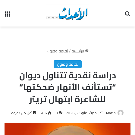
بحث عن
الق
الرئيسية
/
ثقافة وفنون
ثقافة وفنون
دراسة نقدية تتناول ديوان
“تستأنف الأنهار ضحكتها”
للشاعرة ابتهال تريتر
Mazin
آخر تحديث: مايو 23, 2026
0
286
أقل من دقيقة