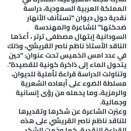
المملكة العربية السعودية، دراسة
نقدية حول ديوان “تستأنف الأنهار
ضحكتها” للشاعرة والمهندسة
السودانية إبتهال مصطفى ترتر ، أعدّها
الناقد الأستاذ ناظم ناصر القريشي، وذلك
في عدد امس الخميس تحت عنوان: “حين
يتحول الماء إلى ذاكرة كونية للقصيدة”.
وتناولت الدراسة قراءة تأملية للديوان،
مسلطة الضوء على أبعاده الشعرية
والرمزية، وما يحمله من رؤى إنسانية
وجمالية.
وعبّرت الشاعرة عن شكرها وتقديرها
للناقد ناظم ناصر القريشي على هذه
القراءة النقدية، كما وجّهت الشكر