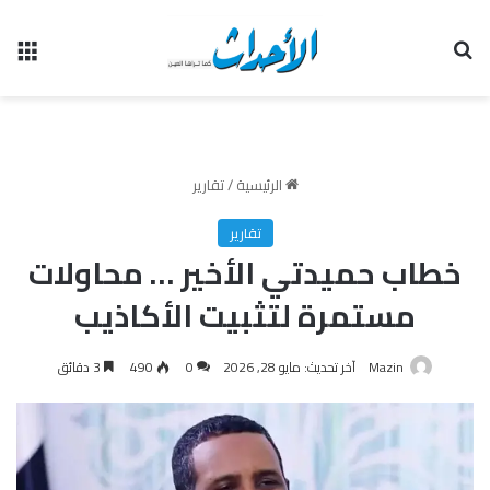
بحث عن
الق
الرئيسية
/
تقارير
تقارير
خطاب حميدتي الأخير … محاولات
مستمرة لتثبيت الأكاذيب
Mazin
آخر تحديث: مايو 28, 2026
0
490
3 دقائق