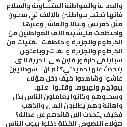
والعدالة والمواطنة المتساوية والسلام
فانها تحتجز مواطنين بالالاف في سجون
مثل دقريس ونيالا والفاشر وغيرها
واختطفت مليشيته الاف المواطنين من
الخرطوم والجزيرة واختطفت الفتيات من
الخرطوم والجزيرة والفاشر وباعتهن
سبايا في دارفور فاين هي الحرية التي
يتحدث عنها حميدتي؟ ثم ان السودانيين
عاشوا وشاهدوا كيف دخل هؤلاء
بيوتهم ونهبوها وقتلوا اهلها
وسحلوهم وكانوا يعاملون الناس بذل
واهانة وهم يطلبون المال والذهب
فكيف يتحدث الان قائدهم عن عدالة؟
هؤلاء اللصوص القتلة دخلوا بيوت الناس