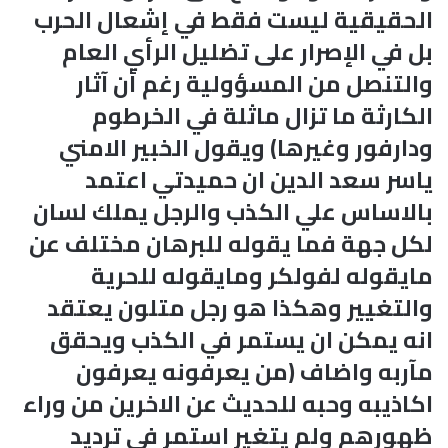
الحقيقية ليست فقط في إشعال الحرب
بل في الإصرار على تضليل الرأي العام
والتنصل من المسؤولية رغم أن آثار
الكارثة ما تزال ماثلة في الخرطوم
ودارفور وغيرها) ويقول الخبير الامني
ياسر سعد الدين ان حميدتي اعتمد
بالاساس علي الكذب والرجل يملك لسان
لكل جهة فما يقوله للبرهان مختلف عن
مايقوله لفولكر ومايقوله للحرية
والتغيير وهكذا هو رجل متلون يعتقد
انه يمكن ان يستمر في الكذب ويحقق
مآربه واضاف (من يعرفونه يعرفون
اكاذيبه وحبه للحديث عن الاخرين من وراء
ظهورهم ولم يتغير استمر في ترديد