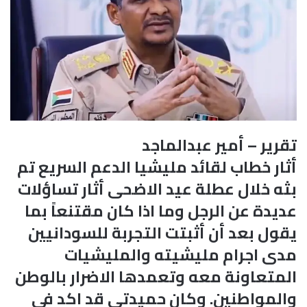
تقرير – أمير عبدالماجد
أثار خطاب لقائد مليشيا الدعم السريع تم
بثه خلال عطلة عيد الاضحى أثار تساؤلات
عديدة عن الرجل وما اذا كان مقتنعاً بما
يقول بعد أن أثبتت التجربة للسودانيين
مدى اجرام مليشيته والمليشيات
المتعاونة معه وتعمدها الاضرار بالوطن
والمواطنين. وكان حميدتي قد اكد في