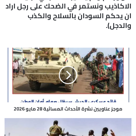
الاكاذيب ونستمر في الضحك على رجل اراد
ان يحكم السودان بالسلاح والكذب
والدجل).
م
و
ج
ز
ع
ن
ا
و
ي
موجز عناويين نشرة الأحداث المسائية 28 مايو 2026
ي
ن
ن
م
ش
ع
ر
ا