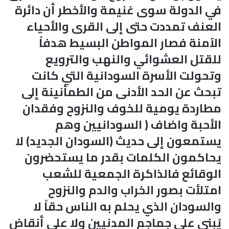
في الدولة سوى غنيمة والأخطر أن دائرة
العنف تمددت حتى إلى القرى والأحياء
الآمنة فصار المواطن البسيط هدفاً
للقتل العشوائي والنهب والترويع
وتحولت الأسرة السودانية التي كانت
تبحث عن الحد الأدنى من الطمأنينة إلى
مطاردة يومية للخوف والنزوح وفقدان
الأحبة واضاف ( السودانيين وهم
يستمعون إلى حديث (السودان الجديد) لا
يحاكمون الكلمات بقدر ما يستحضرون
الوقائع فالذاكرة الجمعية للشعب
امتلأت بصور الخراب والدم والنزوح
والسودان الذي يحلم به الناس حقاً لا
يُبنى على جماجم المدنيين ولا على أنقاض