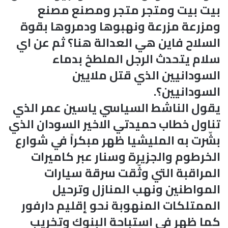
بيت بيت ومتجر متجر ومصنع مصنع
ومزرعة مزرعة ونهبوها ودمروها بقوة
السلاح فاين هي العدالة هنا؟ ثم عن اي
سلام يتحدث الرجل الملطخ بدماء
السودانيين الذي قتل ملايين
السودانيين؟.
يقول الناشط السياسي ياسين عمر الذي
تناول خطاب حميدتي الاخير السودان الذي
بشّرت به المليشيا ظهر مبكراً في شوارع
الخرطوم والجزيرة وسنار عبر كاميرات
المراقبة التي وثّقت سرقة سيارات
المواطنين ونهب المنازل وترحيل
الممتلكات المنهوبة نحو إقليم دارفور
كما ظهر في استباحة البنوك وتخريب