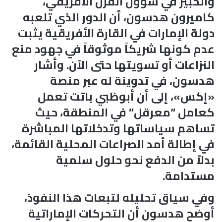
والخبير في شؤون القرن الأفريقي،
كاميرون هدسون، أن الدور الذي تلعبه
دولة الإمارات في القارة الأفريقية يثبت
عدم كونها شريكاً موثوقاً في جهود منع
النزاعات أو تسويتها حتى الآن. وأشار
هدسون، في تدوينة له عبر منصة
«إكس»، إلى أن أبوظبي باتت تعمل
كعامل “معرقل” في المنطقة، حيث
تساهم سياساتها وتدخلاتها المباشرة
في إطالة أمد الصراعات المحلية القائمة،
بدلاً من الدفع نحو حلول سلمية
مستدامة.
​وفي سياق تحليله لتبعات هذا النفوذ،
أوضح هدسون أن التحركات الإماراتية