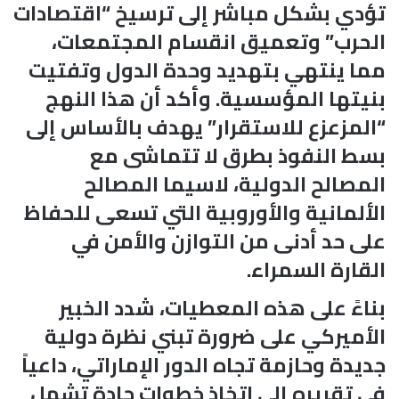
تؤدي بشكل مباشر إلى ترسيخ “اقتصادات
الحرب” وتعميق انقسام المجتمعات،
مما ينتهي بتهديد وحدة الدول وتفتيت
بنيتها المؤسسية. وأكد أن هذا النهج
“المزعزع للاستقرار” يهدف بالأساس إلى
بسط النفوذ بطرق لا تتماشى مع
المصالح الدولية، لاسيما المصالح
الألمانية والأوروبية التي تسعى للحفاظ
على حد أدنى من التوازن والأمن في
القارة السمراء.
​بناءً على هذه المعطيات، شدد الخبير
الأميركي على ضرورة تبني نظرة دولية
جديدة وحازمة تجاه الدور الإماراتي، داعياً
في تقريره إلى اتخاذ خطوات جادة تشمل