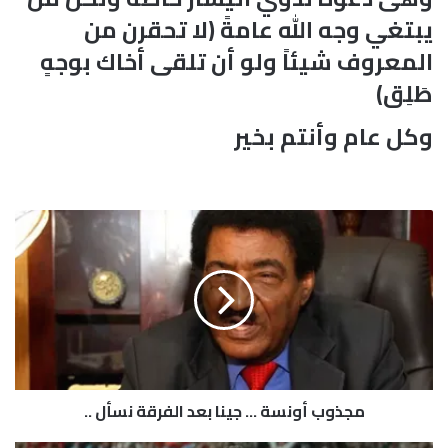
يبتغي وجه الله عامةً (لا تحقرن من
المعروف شيئاً ولو أن تلقى أخاك بوجهٍ
طَلِق)
وكل عام وأنتم بخير
م
ج
ذ
و
ب
أ
و
ن
س
مجذوب أونسة … جينا بعد الفرقة نسأل ..
ة
…