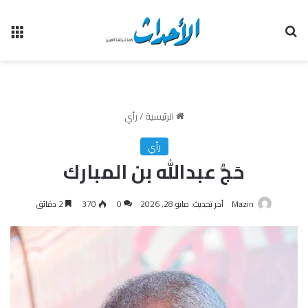
بحث عن
الق
الرئيسية
/
رأي
رأي
حَجُّ عبدالله بن المبارك
Mazin
آخر تحديث: مايو 28, 2026
0
370
2 دقائق