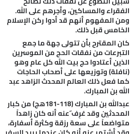
سبيل التطوع عن نفقات ذلك لصالح
الفقراء والمساكين، وأجرهم على الله.
ومن المفهوم أنهم قد أدوا ركن الإسلام
الخامس قبل ذلك.
كان المقترح بأن تتولى جهة ما جمع
التبرعات من نفقات الحج من الموسرين
الذين أعتادوا حج بيت الله كل عام وهو
(نافلة) وتوزيعها على أصحاب الحاجات
كما فعل ذلك العالم المحدث الزاهد عبد
الله بن المبارك.
عبدالله بن المبارك (118-181هج) من كبار
المحدثين وقد عُرِف َعنه أنه كان زاهداً
متواضعاً على سعة رزقة وكثرة أسفارة،
وقد أشتهر عنه أنه كان عندما يريد السفر