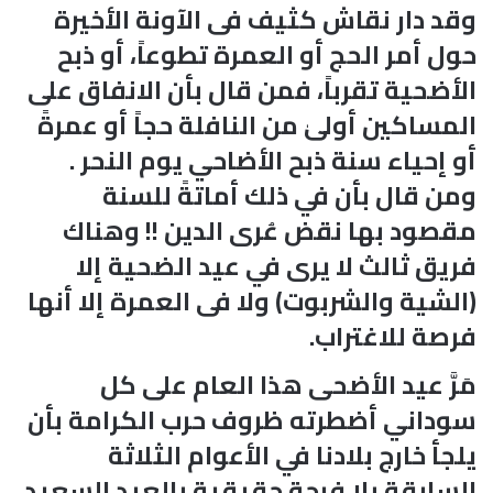
وقد دار نقاش كثيف فى الآونة الأخيرة
حول أمر الحج أو العمرة تطوعاً، أو ذبح
الأضحية تقرباً، فمن قال بأن الانفاق على
المساكين أولىٰ من النافلة حجاً أو عمرةً
أو إحياء سنة ذبح الأضاحي يوم النحر .
ومن قال بأن في ذلك أماتةً للسنة
مقصود بها نقض عُرى الدين !! وهناك
فريق ثالث لا يرى في عيد الضحية إلا
(الشية والشربوت) ولا فى العمرة إلا أنها
فرصة للاغتراب.
مَرَّ عيد الأضحى هذا العام على كل
سوداني أضطرته ظروف حرب الكرامة بأن
يلجأ خارج بلادنا في الأعوام الثلاثة
السابقة بلا فرحة حقيقية بالعيد السعيد