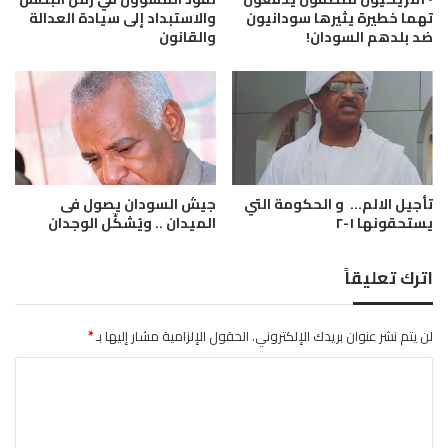
تهما خطيرة يثيرها سودانيون
والاستبداد إلى سيادة العدالة
ضد بلدهم السودان!
والقانون
تأجيل الالم… و الحكومة التي
جيش السودان يصول فى
يستحقونها ١-٢
الميدان .. ويُشكِّل الوجدان
اترك تعليقاً
لن يتم نشر عنوان بريدك الإلكتروني.
الحقول الإلزامية مشار إليها بـ
*
ا
ل
ت