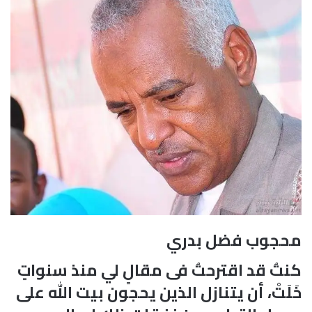
محجوب فضل بدري
كنتُ قد اقترحتُ فى مقالٍ لي منذ سنواتٍ
خَلَتْ، أن يتنازل الذين يحجون بيت الله على