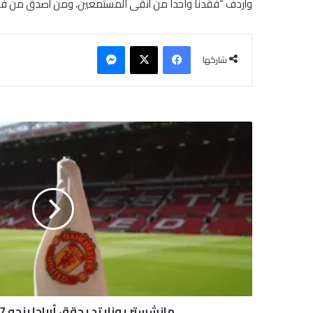
وأردف “فقدنا واحداً من أنقى المستمعين، ومن أصدق من فه
فيسبوك
‫X
ماسنجر
شاركها
م
ا
ن
ش
س
ت
ر
ي
و
ن
ا
ي
ت
مانشستر يونايتد يحقق أرباحا بنحو 17 مليون دولار