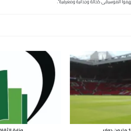
موا الموسيقى كحالة وجدانية ومعرفية”.
و
ز
ا
ر
ة
ا
ل
ث
ق
ا
ف
ة
ت
وزارة الثقاف