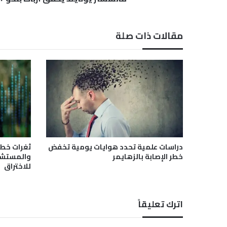
د
ي
ح
مقالات ذات صلة
ق
ق
أ
ر
ب
ا
ح
ا
ب
ن
ح
دراسات علمية تحدد هوايات يومية تخفض
ثغرات خطي
و
خطر الإصابة بالزهايمر
والمستشفي
1
للاختراق
7
م
ل
اترك تعليقاً
ي
و