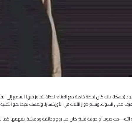
حسكا)، بانه كان لحظة خاصة مع الغناء؛ لحظة يتجاوز فيها السمع إلى الفهم
دى الصوت، ويتتبع حوار الآلات في الأوركسترا، ويُمسك بخيط نمو الأغنية من
له—حبّ صوت أو جوقة فنية؛ كان حب روح وذائقة ودهشة، يفهمها كما لو كانت 