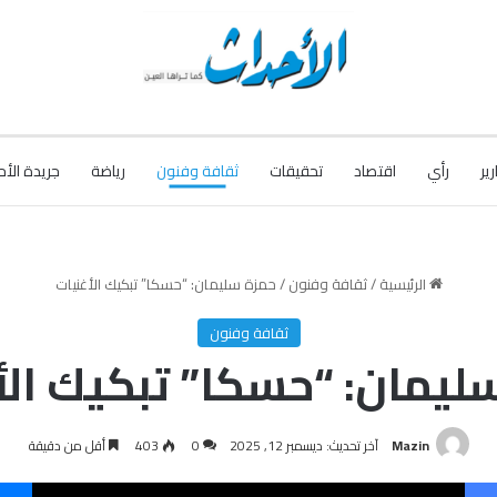
رير
رأي
اقتصاد
تحقيقات
ثقافة وفنون
رياضة
جريدة الأح
الرئيسية
/
ثقافة وفنون
/
حمزة سليمان: “حسكا” تبكيك الأغنيات
ثقافة وفنون
ليمان: “حسكا” تبكيك الأ
Mazin
آخر تحديث: ديسمبر 12, 2025
0
403
أقل من دقيقة
فيسبوك
‫X