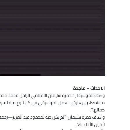
الاحداث – ماجدة
وصف الموسيقار د.حمزة سليمان الاعلامي الراحل محمد محمود (
مستمعا، بل يعايش العمل الموسيقي في كل تنوع مراحله. يعرف م
كمالها”.
واضاف حمزة سليمان: “لم يكن حبّه لمحمود عبد العزيز—رحمه ال
لأحزان الأداء بك”.