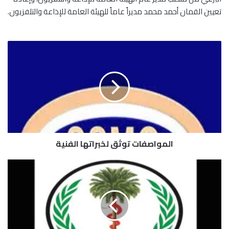
تعيين القمان أحمد محمد مديراً عاماً للهيئة العامة للإذاعة والتلفزيون.
ا
ل
م
و
ا
ص
ف
ا
ت
المواصفات توثق لخبراتها الفنية
ت
و
ث
ا
ق
ل
ل
ص
خ
ح
ب
ة
ر
ا
ا