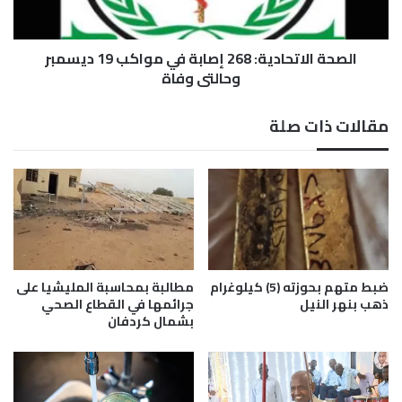
ل
ت
ا
ه
ت
ا
الصحة الاتحادية: 268 إصابة في مواكب 19 ديسمبر
ح
ا
ا
وحالتي وفاة
ل
د
ف
ي
مقالات ذات صلة
ن
ة
ي
:
ة
2
6
8
إ
ص
ا
ب
ضبط متهم بحوزته (5) كيلوغرام
مطالبة بمحاسبة المليشيا على
ة
ذهب بنهر النيل
جرائمها في القطاع الصحي
ف
بشمال كردفان
ي
م
و
ا