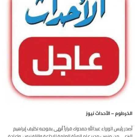
الخرطوم – الأحداث نيوز
أصدر رئيس الوزراء عبدالله حمدوك قراراً أنهى بموجبه تكليف إبراهيم
البزعي من منصب مدير عام الهيئة العامة للإذاعة والتلفزيون، وإعادة