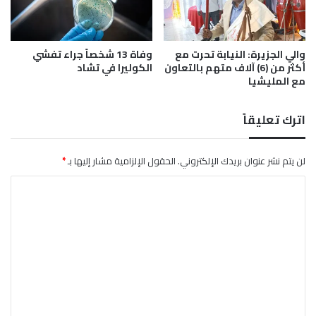
ك
ب
1
والي الجزيرة: النيابة تحرت مع
وفاة 13 شخصاً جراء تفشي
9
أكثر من (6) آلاف متهم بالتعاون
الكوليرا في تشاد
د
مع المليشيا
ي
س
م
اترك تعليقاً
ب
ر
و
لن يتم نشر عنوان بريدك الإلكتروني.
الحقول الإلزامية مشار إليها بـ
*
ح
ا
ا
ل
ل
ت
ت
ي
و
ع
ف
ل
ا
ة
ي
ق