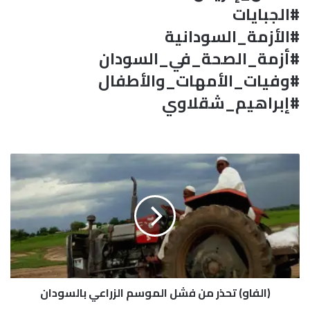
#الجبايات
#الأزمة_السودانية
#أزمة_الصحة_في_السودان
#وفيات_الأمهات_والأطفال
#إبراهيم_شقلاوي
(
ا
ل
ف
ا
و
)
ت
ح
(الفاو) تحذر من فشل الموسم الزراعي بالسودان
ذ
ر