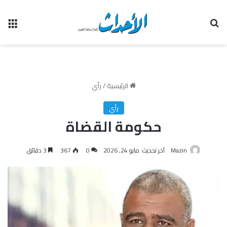
بحث عن
الق
الرئيسية
/
رأي
رأي
حكومة القضاة
Mazin
آخر تحديث: مايو 24, 2026
0
367
3 دقائق