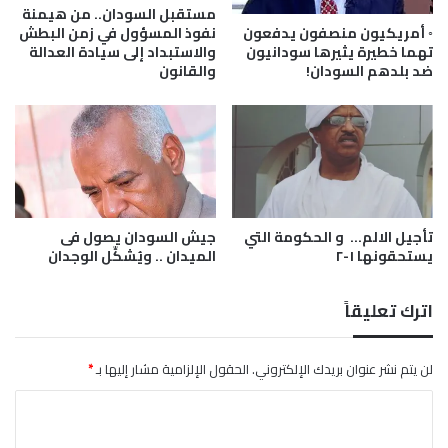
س
د
مستقبل السودان.. من هيمنة
و
و
◦ أمريكيون منصفون يدفعون
نفوذ المسؤول في زمن البطش
د
ر
تهما خطيرة يثيرها سودانيون
والاستبداد إلى سيادة العدالة
ضد بلدهم السودان!
والقانون
ا
ق
ن
ط
ا
ع
ا
ل
ا
ت
تأجيل الالم… و الحكومة التي
جيش السودان يصول فى
ص
يستحقونها ١-٢
الميدان .. ويُشكِّل الوجدان
ا
ل
ا
اترك تعليقاً
ت
ف
ي
لن يتم نشر عنوان بريدك الإلكتروني.
الحقول الإلزامية مشار إليها بـ
*
د
ا
ع
م
ل