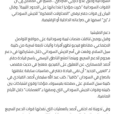
السودانية وخلق عدو خارجي افتراضي”، مشيرا في المقابل إلى أن
القوات السودانية “كررت مؤخرا اعتداءاتها على الحدود الليبية”. وقال
البيان إن قوات حفتر ترفض “المحاولات المتكررة” للجيش السوداني
لـ”زج” اسمها في صراعاته الداخلية أو الإقليمية.
دعم المليشيا
وقبل يومين تناقلت منصات ليبية وسودانية على مواقع التواصل
الاجتماعي، مقاطع فيديو تظهر أفرادا وآليات تابعة لسرية من كتيبة
سبل السلام، وقعت في أسر الجيش السوداني خلال مشاركتها في دعم
هجوم للدعم السريع. وبينما امتنع الناطق الرسمي باسم قيادة حفتر،
أحمد المسماري، عن التعليق على الفيديو، معتبرا في حديث مقتضب
لـ”العربي الجديد” أن نفي قيادة حفتر في مناسبات سابقة علاقتها
بالصراع في السودان “كافيا”، كتب عبد الله سليمان أحمد، القيادي في
كتيبة سبل السلام، على صفحته بفيسبوك، مؤكدا وقوع اشتباكات بين
كتيبته وقوات الجيش السوداني التي وصفها بـ”العصابات” خلال الأيام
الماضية.
وفي تدوينة له، احتفى أحمد بالعمليات التي نفذتها قوات الدعم السريع