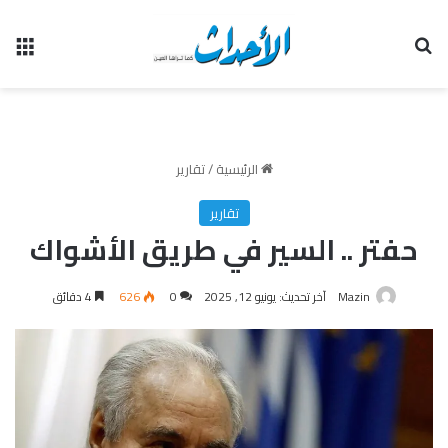
بحث عن
الق
الرئيسية
/
تقارير
تقارير
حفتر .. السير في طريق الأشواك
Mazin
آخر تحديث: يونيو 12, 2025
0
626
4 دقائق