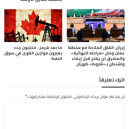
د
ت
ي
خ
ا
ذ
إ
ج
ر
إيران: اتفاق الملاحة مع سلطنة
ما بعد هرمز.. منتجون جدد
ا
عمان وصل «مراحله النهائية»
يغيرون موازين القوى في سوق
ء
والمضيق لن يفتح قبل إيفاء
النفط
ا
واشنطن بـ«شروط» طهران
ت
ل
م
اترك تعليقاً
ع
ا
ل
لن يتم نشر عنوان بريدك الإلكتروني.
الحقول الإلزامية مشار إليها بـ
*
ج
ا
ة
ت
ل
د
ت
ه