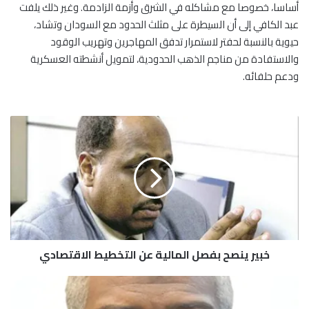
أساسا، خصوصا مع مشاكله في الشرق وأزمة الزادمة. وغير ذلك يلفت
عبد الكافي إلى أن السيطرة على مثلث الحدود مع السودان وتشاد،
حيوية بالنسبة لحفتر لاستمرار تدفق المهاجرين وتهريب الوقود
والاستفادة من مناجم الذهب الحدودية، لتمويل أنشطته العسكرية
ودعم حلفائه.
خ
ب
ي
ر
ي
ن
ص
ح
ب
خبير ينصح بفصل المالية عن التخطيط الاقتصادي
ف
ص
ل
خ
ا
ب