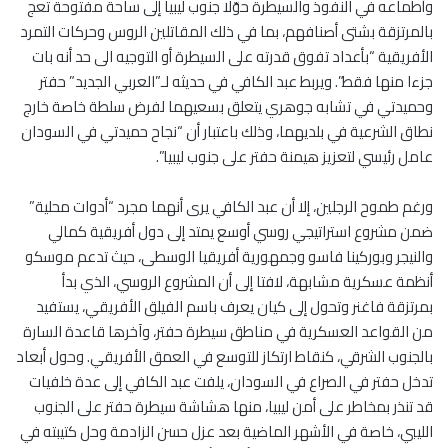
وأطماعه في النفوذ والسيطرة حوّلا جنوب ليبيا إلى ساحة مفتوحة تعج
بالمرتزقة بشتى أصنافهم، بما في ذلك المقاتلين الروس وحركات التمرد
الأفريقية “بأعداد تفوق قدرته على السيطرة أو التوجيه الى حد أنه بات
جزءا منها فقط”. ويربط عبد الكافي في حديثه لـ”العربي الجديد” حفتر
وحميدتي في تشابه جوهري يتعلق بسعيهما لفرض سلطة خاصة خارج
نطاق الشرعية في بلديهما، وذلك باعتبار أن “نجاح حميدتي في السودان
عامل رئيسي لتعزيز هيمنة حفتر على جنوب ليبيا”.
ورغم طموح الرجلين، إلا أن عبد الكافي يرى أنهما مجرد “أدوات محلية”
ضمن مشروع استراتيجي روسي أوسع يمتد إلى دول أفريقية كمالي
والنيجر وبوركينا فاسو وجمهورية أفريقيا الوسطى، حيث تدعم موسكو
أنظمة عسكرية مشابهة، لافتا إلى أن المشروع الروسي، الذي بدأ
بمرتزقة فاغنر وتحول إلى كيان يعرف باسم الفيلق الأفريقي، يستفيد
من القواعد العسكرية في مناطق سيطرة حفتر، وآخرها قاعدة السارة
بالجنوب الشرقي، كنقاط ارتكاز للتوسع في العمق الأفريقي. وحول أبعاد
تدخل حفتر في الصراع في السودان، يلفت عبد الكافي إلى عدة خلفيات
قد تنذر بمخاطر على أمن ليبيا، منها هشاشة سيطرة حفتر على الجنوب
الليبي، خاصة في الأشهر الماضية بعد عزل حسن الزادمة وحل كتيبته في