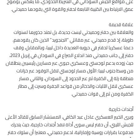
على مواقع الجيش السوداني في الشريط الحدودي، ما يعكس بوضوح
عمق الارتباط بين الكتيبة التابعة لحفتر والقوة التي يقودها حميدتي.
علاقة قديمة
والعلاقة بين حفتر وحميدتي ليست جديدة، بل تمتد جذورها لسنوات
طويلة، إذ قدم حميدتي، عبر مقاتلي “الجنجويد” الذين كان يقودهم،
دعما عسكريا لحفتر في حروبه العديدة داخل ليبيا، وبالمقابل، وقف
حفتر إلى جانب حميدتي منذ اندلاع الصراع في السودان في إبريل 2023،
حيث زوده بدعم لوجستي وعسكري حيوي عبر مسارين رئيسيين ينطلقان
من وسط جنوب ليبيا: الأول مسار لوجستي لنقل الوقود عبر خزانات
منطقة زلة إلى الكفرة ثم عبر الحدود إلى السودان، والثاني مسار
عسكري لنقل الآليات والذخائر من قواعد الجفرة وسرت إلى مطار
الكفرة ومن ثم إلى قوات حميدتي.
أجندات خارجية
ويرى الخبير العسكري عادل عبد الكافي، المستشار السابق للقائد الأعلى
للجيش الليبي، أن حفتر ليس سوى أداة تنفذ أجندات خارجية، حيث يتحرك
مدفوعا بقرارات روسية وإماراتية، لدعم حميدتي، معتبرا أن سلوك حفتر