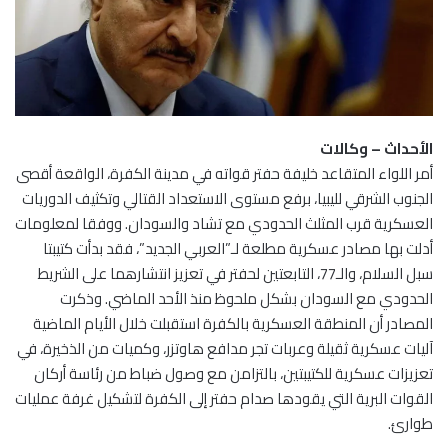
الأحداث – وكالات
أمر اللواء المتقاعد خليفة حفتر قواته في مدينة الكفرة، الواقعة أقصى
الجنوب الشرقي لليبيا، برفع مستوى الاستعداد القتالي وتكثيف الدوريات
العسكرية قرب المثلث الحدودي مع تشاد والسودان. ووفقا لمعلومات
أدلت بها مصادر عسكرية مطلعة لـ”العربي الجديد”، فقد بدأت كتيبتا
سبل السلام، والـ77، التابعتين لحفتر في تعزيز انتشارهما على الشريط
الحدودي مع السودان بشكل ملحوظ منذ الأحد الماضي. وذكرت
المصادر أن المنطقة العسكرية بالكفرة استقبلت خلال الأيام الماضية
آليات عسكرية ثقيلة وعربات تجر مدافع هاوتزر، وكميات من الذخيرة، في
تعزيزات عسكرية للكتيبتين، بالتزامن مع وصول ضباط من رئاسة أركان
القوات البرية التي يقودها صدام حفتر إلى الكفرة لتشكيل غرفة عمليات
طوارئ.