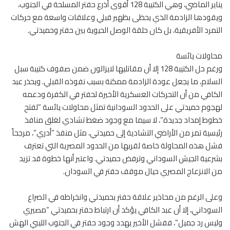
يناير الماضي، وهي الكتيبة 128 أقوى أذرع حفتر المسلحة في الجنوب،
ويقودها الزادمة الذي يحظى بظهير قبلي وعلاقات واسعة مع حركات
التمرد الأفريقية، بل كان حلقة الوصل الحيوية بين حفتر وحميدتي.
محاولات يائسة
ورغم حل الكتيبة 128 إلا أن مقاتليها لايزالون ضمن صفوف كتيبة سبل
السلام، ما يجعل عودة الزادمة ممكنة بسبب نفوذه القبلي. ويحذر عبد
الكافي من أن التحركات العسكرية الأخيرة لحفتر في الكفرة ودعمه
لهجوم حميدتي على الحدود السودانية تمثل محاولات يائسة “لفتح
خطوط إمداد جديدة”، لا سيما مع وجود ضغط تشادي لغلق منافذ
رئيسية تمر من الأراضي التشادية إلى حميدتي، مثل منفذ “أدري”، مرجحاً
فشل هذه المحاولة خاصة لقربها من الحدود المصرية التي تعترف
بشرعية الجيش السوداني وترفض حميدتي. واعتبر أنها خطوة قد تزيد
من الانزعاج المصري حيال موقف حفتر في السودان.
وعلى الرغم من محاذير علاقة حفتر بحميدتي وانخراطه في الصراع
السوداني، إلا أن عبد الكافي يؤكد أن ارتباط حفتر بحميدتي “مصيري
وليس رد جميل”، ففشل الأخير يهدد وجود حفتر في الجنوب الليبي الهش