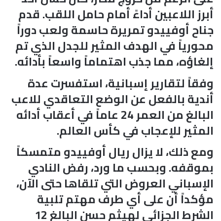
أبرز اللاعبين أداءً أمام حامل اللقب. قدم
جناح أوفييدو تمريرة حاسمة ولعب دوراً
محورياً في الهدف المثير للجدل الذي تم
إلغاؤه، مما جذب اهتماماً واسعاً بأدائه.
وفقاً لتقارير إسبانية، استفسرت عدة
أندية بالفعل عن الوضع التعاقدي للاعب
البالغ من العمر 24 عاماً في أعقاب أدائه
المثير للإعجاب في كأس العالم.
ومع ذلك، لا يزال ريال أوفييدو متمسكاً
بموقفه. وبحسب ما ورد، رفض النادي
الإسباني العروض التي تلقاها حتى الآن،
مؤكداً أن على أي طرف مهتم تلبية
الشرط الجزائي لهيثم حسن البالغ 12