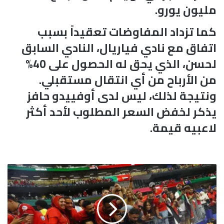
مليون يورو.
كما تزداد المفاوضات تعقيداً بسبب
اتفاق مع نادي فياريال، النادي السابق
لحسن، الذي يحق له الحصول على 40%
من الأرباح من أي انتقال مستقبلي.
ونتيجة لذلك، ليس لدى أوفييدو حافز
يذكر لخفض السعر المطلوب لأحد أكثر
لاعبيه قيمة.
م
ص
ر
ت
ك
ا