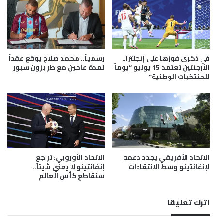
ا
ل
م
ش
ا
ر
في ذكرى فوزها على إنجلترا..
رسمياً.. محمد صلاح يوقع عقداً
ك
الأرجنتين تعتمد 15 يوليو “يوماً
لمدة عامين مع طرابزون سبور
ة
للمنتخبات الوطنية”
ف
ي
ف
ع
ا
ل
ي
الاتحاد الأفريقي يجدد دعمه
الاتحاد الأوروبي: تراجع
ا
لإنفانتينو وسط الانتقادات
إنفانتينو لا يعني شيئاً..
ت
سنقاطع كأس العالم
ث
ق
ا
اترك تعليقاً
ف