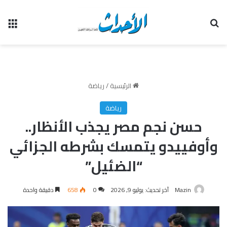
بحث عن
الق
الرئيسية
/
رياضة
رياضة
حسن نجم مصر يجذب الأنظار..
وأوفييدو يتمسك بشرطه الجزائي
“الضئيل”
Mazin
آخر تحديث: يوليو 9, 2026
0
658
دقيقة واحدة