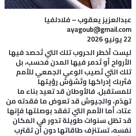
عبدالعزيز يعقوب – فلادلفيا
ayagoub@gmail.com
22 يونيو 2026
ليست أخطر الحروب تلك التي تُحصد فيها
الأرواح أو تُدمر فيها المدن فحسب، بل
تلك التي تُصيب الوعي الجمعي للأمم
فتُربك إدراكها وتُشوّش رؤيتها
للمستقبل. فالأوطان قد تعيد بناء ما
تهدّم، والجيوش قد تعوض ما فقدته من
عتاد، أما الأمم التي تفقد بوصلتها فإنها
قد تظل سنوات طويلة تدور في المكان
نفسه، تستنزف طاقاتها دون أن تقترب