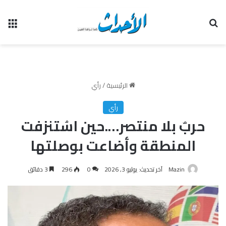
بحث عن
الق
الرئيسية
/
رأي
رأي
حربٌ بلا منتصر….حين اسُتنزفت
المنطقة وأضاعت بوصلتها
Mazin
آخر تحديث: يوليو 3, 2026
0
296
3 دقائق