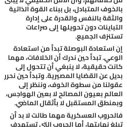
بالخوف المتبادل، بل ببناء القوة الذاتية
والثقة بالنفس والقدرة على إدارة
التباينات دون تحويلها إلى صراعات
تستنزف الجميع.
إن استعادة البوصلة تبدأ من استعادة
الوعي. تبدأ حين ندرك أن الخلافات، مهما
كانت حقيقية، لا ينبغي أن تتحول إلى
بديل عن القضايا المصيرية. وتبدأ حين نحرر
عقولنا من سطوة الخوف، وننظر إلى
العالم بعيون المصالح لا بعين الهواجس،
وبمنطق المستقبل لا بأثقال الماضي.
فالحروب العسكرية مهما طالت لا بد أن
تبلغ نهايتها، أما الحروب التي تستهدف