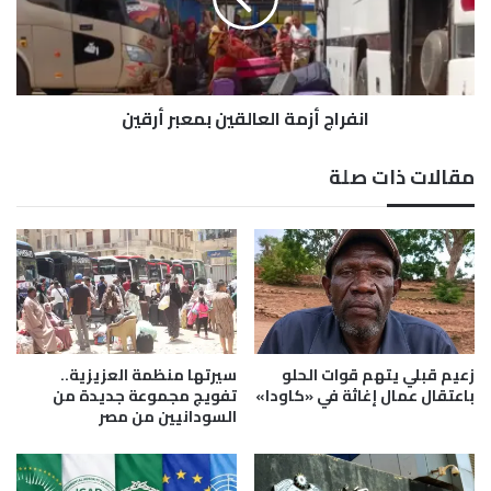
ف
ا
ر
ج
أ
ز
م
انفراج أزمة العالقين بمعبر أرقين
ة
ا
ل
مقالات ذات صلة
ع
ا
ل
ق
ي
ن
ب
م
ع
زعيم قبلي يتهم قوات الحلو
سيرتها منظمة العزيزية..
ب
باعتقال عمال إغاثة في «كاودا»
تفويج مجموعة جديدة من
السودانيين من مصر
ر
أ
ر
ق