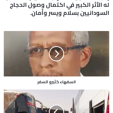
له الأثر الكبير في اكتمال وصول الحجاج
السودانيين بسلام ويسر وأمان.
ا
ل
س
ف
ه
ا
ء
ك
ث
السفهاء كثيرو السفر
ي
ر
و
ا
ا
ن
ل
ف
س
ر