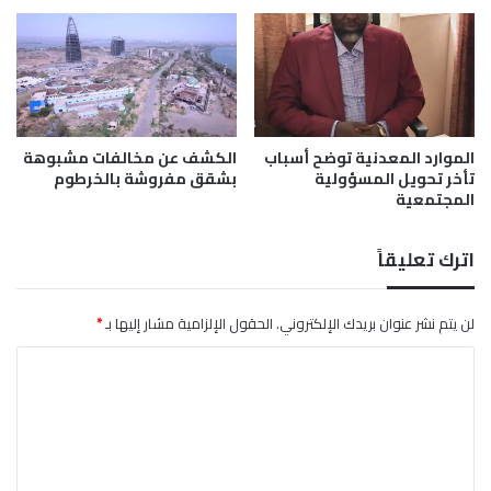
ع
م
ا
ل
س
ر
الموارد المعدنية توضح أسباب
الكشف عن مخالفات مشبوهة
ي
تأخر تحويل المسؤولية
بشقق مفروشة بالخرطوم
ع
المجتمعية
ف
ي
ن
اترك تعليقاً
ي
ا
ل
لن يتم نشر عنوان بريدك الإلكتروني.
الحقول الإلزامية مشار إليها بـ
*
ا
ا
ل
ت
ع