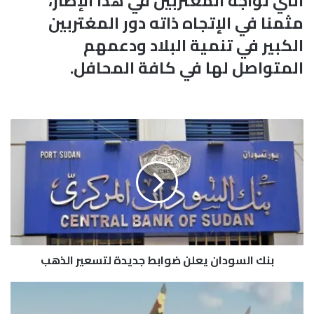
التي تواجه المغتربين في هذا الإطار،
مثمنا في الإتجاه ذاته دور المغتربين
الكبير في تنمية البلاد ودعمهم
المتواصل لها في كافة المحافل.
ب
ن
ك
ا
ل
س
و
د
ا
بنك السودان يعلن ضوابط جديدة لتسعير الذهب
ن
ي
ع
ط
ل
ي