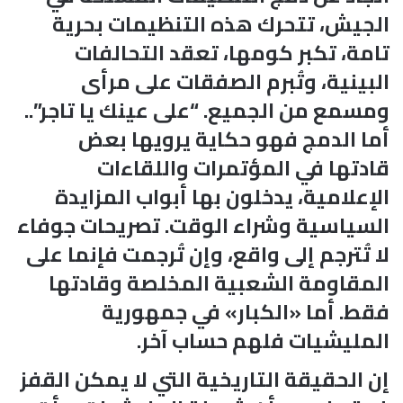
الجيش، تتحرك هذه التنظيمات بحرية
تامة، تكبر كومها، تعقد التحالفات
البينية، وتُبرم الصفقات على مرأى
ومسمع من الجميع. “على عينك يا تاجر”..
أما الدمج فهو حكاية يرويها بعض
قادتها في المؤتمرات واللقاءات
الإعلامية، يدخلون بها أبواب المزايدة
السياسية وشراء الوقت. تصريحات جوفاء
لا تُترجم إلى واقع، وإن تُرجمت فإنما على
المقاومة الشعبية المخلصة وقادتها
فقط. أما «الكبار» في جمهورية
المليشيات فلهم حساب آخر.
إن الحقيقة التاريخية التي لا يمكن القفز