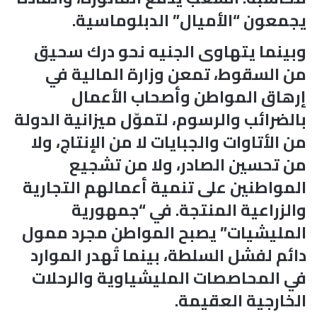
يجمعون “الأميال” الدبلوماسية.
وبينما يتهاوى الجنيه نحو درك سحيق
من السقوط، تمعن وزارة المالية في
إرهاق المواطن وأصحاب الأعمال
بالضرائب والرسوم، لتموّل ميزانية الدولة
من الأتاوات والجبايات لا من الإنتاج، ولا
من تحسين الصادر، ولا من تشجيع
المواطنين على تنمية أعمالهم التجارية
والزراعية المنتجة. في “جمهورية
المليشيات” يصبح المواطن مجرد ممول
دائم لفشل السلطة، بينما تُهدر الموارد
في المحاصصات المليشياوية والرحلات
الخارجية العقيمة.