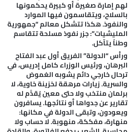
لهم إمارة صغيرة أو كبيرة يحكمونها
بالسلاح، ويتقاسمون فيها الموارد
والنفوذ. هكذا تتشكل معالم “جمهورية
المليشيات”: جزر نفوذ مسلحة تتقاسم
وطناً يتآكل.
ورأس “الدولة” الفريق أول عبد الفتاح
البرهان، ورئيس الوزراء كامل إدريس، في
ترحال خارجي دائم يشوبه الغموض
والسرية. زيارات مرهقة لخزينة خاوية، لا
برلمان منتخب ولا حتى معين يُقدَّم له
تقارير عن جدواها أو نتائجها. يسافرون
ويعودون، وتبقى الدولة في مكانها:
منهارة، مفككة، منهوبة. لا حساب ولا
محاسبة. الشعب يدفع الفاتورة، والقادة