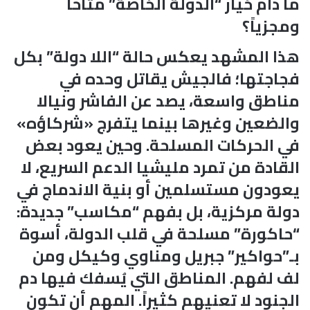
ما دام خيار “الدولة الخاصة” متاحاً
ومجزياً؟
هذا المشهد يعكس حالة “اللا دولة” بكل
فجاجتها؛ فالجيش يقاتل وحده في
مناطق واسعة، يصد عن الفاشر ونيالا
والضعين وغيرها بينما يتفرج «شركاؤه»
في الحركات المسلحة. وحين يعود بعض
القادة من تمرد مليشيا الدعم السريع، لا
يعودون مستسلمين أو بنية الاندماج في
دولة مركزية، بل بفهم “مكاسب” جديدة:
“حاكورة” مسلحة في قلب الدولة، أسوة
بـ”حواكير” جبريل ومناوي وكيكل ومن
لف لفهم. المناطق التي يُسفك فيها دم
الجنود لا تعنيهم كثيراً. المهم أن تكون