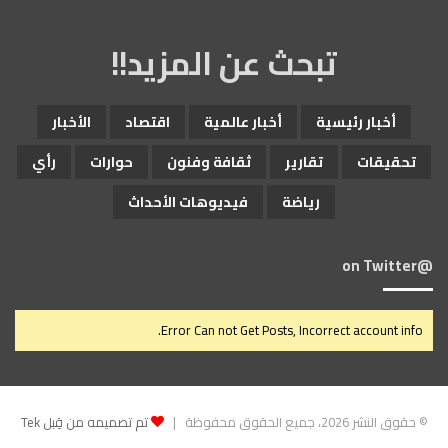
تبحث عن المزيد!!
أخبار رئيسية
أخبار عالمية
اقتصاد
الأخبار
تحقيقات
تقارير
ثقافة وفنون
حوارات
رأي
رياضة
فيديوهات الأحداث
@on Twitter
Error Can not Get Posts, Incorrect account info.
© حقوق النشر 2026، جميع الحقوق محفوظة |
تم تصميمه من قِبل Tek