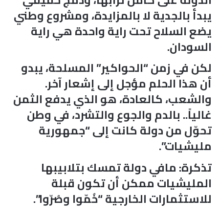
يبدأ بالجدية لا بالمزايدة، ومشروع وطني
يضع السلاح تحت راية واحدة هي راية
السودان.
لكن في زمن “الحواكير” المسلحة، يبدو
أن هذا الحلم مؤجل إلى إشعار آخر.
والشعب، كالعادة، هو الذي يدفع الثمن
غالياً.. بالدم والجوع والتشرد، في وطن
تحوّل من دولة كانت إلى “جمهورية
مليشيات”.
تذكرة: مافي دولة تمسك بتلابيبها
المليشيات ممكن أن تكون قبلة
للاستثمارات الخارجية “خُمّوا وصُرّوا”.