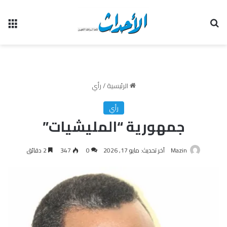
بحث عن
الق
الرئيسية
/
رأي
رأي
جمهورية “المليشيات”
Mazin
آخر تحديث: مايو 17, 2026
0
347
2 دقائق