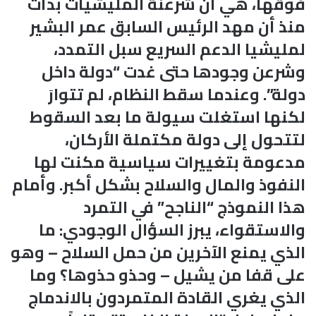
فوقها، هي أن شرعنة المليشيات بدأت
منذ أن مهد الرئيس السابق عمر البشير
لمليشيا الدعم السريع سبل التمدد،
وشرعن وجودها حتى غدت “دولة داخل
دولة”. وعندما سقط النظام، لم تتوارَ
لكنها استغلت سيولة ما بعد السقوط
لتتحول إلى دولة مكتملة الأركان،
مدعومة بتغييرات سياسية مكنت لها
النفوذ والمال والسلاح بشكل أكبر. وأمام
هذا النموذج “الناجح” في التمرد
والاستقواء، يبرز السؤال الوجودي: ما
الذي يمنع الآخرين من حمل السلاح – وهو
على قفا من يشيل – وحذو حذوها؟ وما
الذي يغري القادة المتمردون بالاندماج