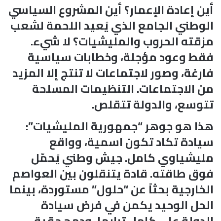
أين إعادة الإعمار؟ أين المشروع السياسي
الوطني الجامع الذي يُعيد اللحمة لشعب
مزقته الحروب والمليشيات؟ لا شيء.
فقط وعود مؤجلة، وخطابات سياسية
فارغة، وصور لاجتماعات لا تنتج إلا المزيد
من الاجتماعات. التنظيمات المسلحة
تتوسع، والدولة تتقلص.
هذا هو جوهر “جمهورية المليشيات”:
سيادة تكاد تكون اسمية، وواقع
مليشياوي كامل. جيش وطني يُحمّل
فوق طاقته. قادة يتنقلون بين العواصم
الخارجية بحثاً عن “حلول” مستوردة، بينما
الحل الوحيد يكمن في فرض سيادة
الدولة على كامل ترابها، ودمج حقيقي