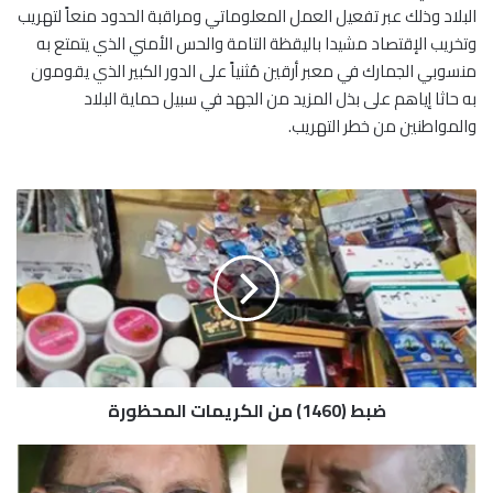
البلاد وذلك عبر تفعيل العمل المعلوماتي ومراقبة الحدود منعاً لتهريب
وتخريب الإقتصاد مشيدا باليقظة التامة والحس الأمني الذي يتمتع به
منسوبي الجمارك في معبر أرقين مُثنياً على الدور الكبير الذي يقومون
به حاثا إياهم على بذل المزيد من الجهد في سبيل حماية البلاد
والمواطنين من خطر التهريب.
ض
ب
ط
(
1
4
6
0
)
ضبط (1460) من الكريمات المحظورة
م
ن
ا
ا
ل
ل