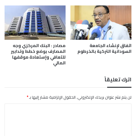
ق
ض
ي
ة
ا
ل
ش
ر
اتفاق لإنشاء الجامعة
مصادر : البنك المركزي وجه
السودانية التركية بالخرطوم
المصارف بوضع خطط وتدابير
ق
للتعافي وإستعادة موقفها
س
المالي
ي
ا
س
اترك تعليقاً
ي
ة
ح
لن يتم نشر عنوان بريدك الإلكتروني.
الحقول الإلزامية مشار إليها بـ
*
ل
ا
ه
ا
ل
ب
ت
ا
ل
ع