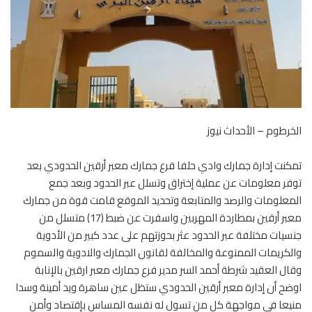
الخرطوم – الأحداث نيوز
تمكنت إدارة جمارك وادي حلفا فرع جمارك معبر أرقين الحدودي بعد
توفر معلومات عن عملية إختراق وتسلل عبر الحدود وبعد جمع
المعلومات والرصد والمتابعة وتحديد الموقع قامت قوة من جمارك
معبر أرقين بمطاردة المهربين واسفرت عن ضبط (17) متسلل من
جنسيات مختلفة عبر الحدود عثر بحوزتهم على عدد كبير من الأدوية
والكريمات الممنوعة والمخالفة لقانون الجمارك والادوية والسموم
وقال العقيد شرطة أحمد السر مدير فرع جمارك معبر ارقين بالإنابة
اوضح أن إدارة معبر أرقين الحدودي ستظل عين ساهرة ويد أمينة وسدا
منيعا في مواجهة كل من تسول له نفسه المساس بإقتصاد وأمن