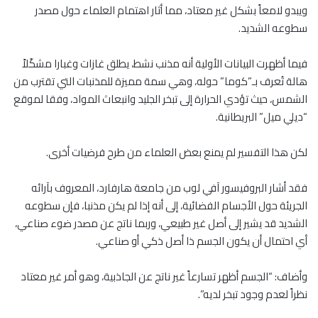
ويبدو لامعاً بشكل غير معتاد، مما أثار اهتمام العلماء حول مصدر
سطوعه الشديد.
فيما أظهرت البيانات الأولية أنه مذنب نشط، يطلق غازات وغبارا مشكّلاً
هالة تُعرف بـ”كوما” حوله، وهي سمة مميزة للمذنبات التي تقترب من
الشمس، حيث تؤدي الحرارة إلى تبخر الجليد وانبعاث المواد، وفقا لموقع
“ديلي ميل” البريطانية.
لكن هذا التفسير لم يمنع بعض العلماء من طرح فرضيات أخرى.
فقد أشار البروفيسور آفي لوب من جامعة هارفارد، المعروف بآرائه
الجريئة حول الأجسام الفضائية، إلى أنه إذا لم يكن مذنبا، فإن سطوعه
الشديد قد يشير إلى أصل غير طبيعي، وربما ناتج عن مصدر ضوء صناعي،
أي احتمال أن يكون الجسم ذا أصل ذكي أو صناعي.
وأضاف: “الجسم أظهر تسارعاً غير ناتج عن الجاذبية، وهو أمر غير معتاد
نظراً لعدم وجود تبخر لديه”.