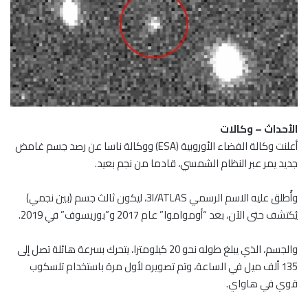
الأحداث – وكالات
أعلنت وكالة الفضاء الأوروبية (ESA) ووكالة ناسا عن رصد جسم غامض
جديد يمر عبر النظام الشمسي، قادما من نجم بعيد.
وأُطلق عليه الاسم الرسمي 3I/ATLAS، ليكون ثالث جسم (بين نجمي)
يُكتشف حتى الآن، بعد “أومواموا” عام 2017 و”بوريسوف” في 2019.
والجسم، الذي يبلغ طوله نحو 20 كيلومترا، يتحرك بسرعة هائلة تصل إلى
135 ألف ميل في الساعة، وتم تصويره لأول مرة باستخدام تلسكوب
قوي في هاواي.