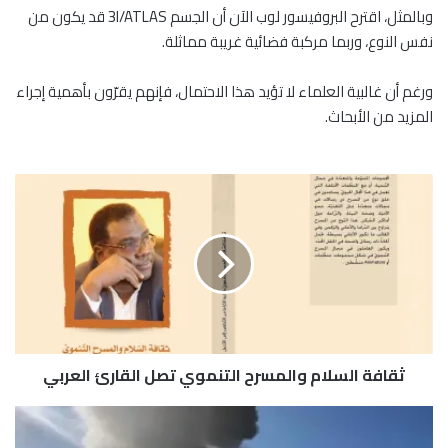
وبالمثل، اقترح البروفيسور لوب الآن أن الجسم 3I/ATLAS قد يكون من
نفس النوع، وربما مركبة فضائية غريبة مماثلة.
ورغم أن غالبية العلماء لا تؤيد هذا الاحتمال، فإنهم يقرّون بأهمية إجراء
المزيد من الأبحاث.
ث
ق
ا
ف
ة
ا
ل
س
ل
ثقافة السلام والمسرح التنموي تصل القارئ العربي
ا
م
و
ح
ا
ر