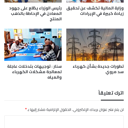
م
ل
ل
(
وزارة المالية تكشف عن تحقيق
رئيس الوزراء يطّلع على جهود
ة
2
زيادة كبيرة في الإيرادات
المعادن في الإحاطة بالذهب
المنتج
0
7
)
ب
ا
خ
ر
ة
تطورات جديدة بشأن كهرباء
سنار : توجيهات بتدخلات عاجلة
خ
سد مروي
لمعالجة مشكلات الكهرباء
ل
والمياه
ا
ل
(
اترك تعليقاً
6
)
أ
لن يتم نشر عنوان بريدك الإلكتروني.
الحقول الإلزامية مشار إليها بـ
*
ش
ا
ه
ر