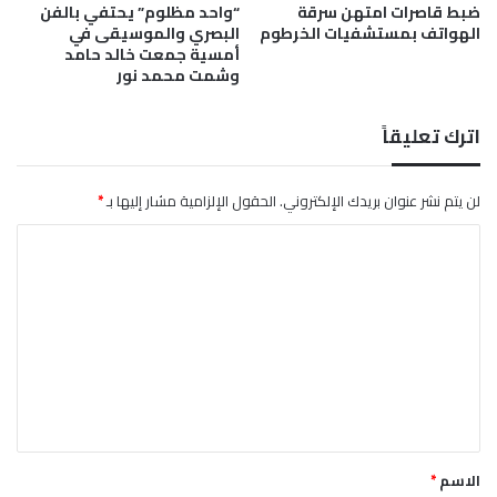
ضبط قاصرات امتهن سرقة
“واحد مظلوم” يحتفي بالفن
ع
الهواتف بمستشفيات الخرطوم
البصري والموسيقى في
ن
أمسية جمعت خالد حامد
ف
وشمت محمد نور
ي
ر
و
اترك تعليقاً
س
ه
ا
لن يتم نشر عنوان بريدك الإلكتروني.
الحقول الإلزامية مشار إليها بـ
*
ن
ا
ت
ا
ل
ت
ع
ل
ي
ق
*
الاسم
*