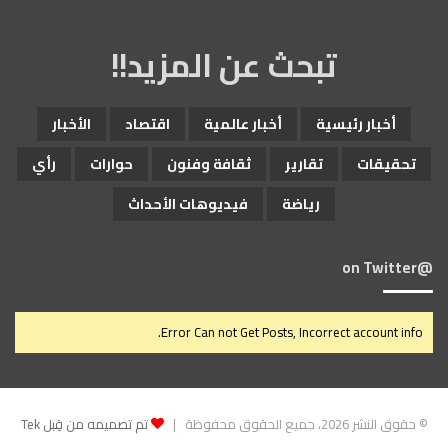
تبحث عن المزيد!!
أخبار رئيسية
أخبار عالمية
اقتصاد
الأخبار
تحقيقات
تقارير
ثقافة وفنون
حوارات
رأي
رياضة
فيديوهات الأحداث
@on Twitter
Error Can not Get Posts, Incorrect account info.
© حقوق النشر 2026، جميع الحقوق محفوظة |
تم تصميمه من قِبل Tek