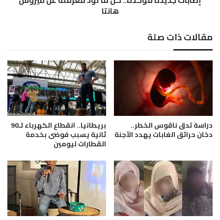
ة
هانتا
م
ؤ
مقالات ذات صلة
ك
د
ة
.
.
ك
ل
م
ا
دراسة تدق ناقوس الخطر..
بريطانيا.. انقطاع الكهرباء لـ90
ت
دخان حرائق الغابات يهدد الأجنة
ثانية يسبب فوضى بخدمة
و
القطارات ليومين
د
م
ع
ر
ف
ت
ه