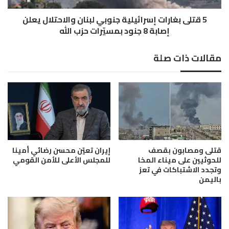
ا
ر
ل
5 قتلى بغارات إسرائيلية جنوبي لبنان والاحتلال يعلن
ا
أ
ت
إصابة 8 جنود بمسيّرات حزب الله
ز
إ
م
س
مقالات ذات صلة
ة
ر
ا
ا
ل
ئ
س
ي
و
ل
د
ي
ا
ة
ن
ج
ي
ن
قتلى ومصابون بقصف
إيران تعيّن محسن رضائي أمينا
ة
و
للحوثيين على ميناء المخا
للمجلس الأعلى للأمن القومي
و
ب
وتجدد الاشتباكات في تعز
ا
باليمن
ي
س
ل
ت
ب
ر
ن
ا
ا