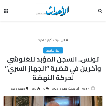
بحث عن
الق
الرئيسية
/
أخبار عالمية
أخبار عالمية
تونس.. السجن المؤبد للغنوشي
وآخرين في قضية “الجهاز السري”
لحركة النهضة
Mazin
آخر تحديث: يونيو 3, 2026
0
289
دقيقة واحدة