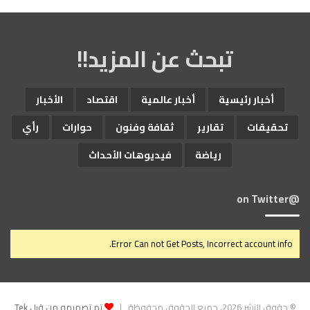
تبحث عن المزيد!!
أخبار رئيسية
أخبار عالمية
اقتصاد
الأخبار
تحقيقات
تقارير
ثقافة وفنون
حوارات
رأي
رياضة
فيديوهات الأحداث
@on Twitter
Error Can not Get Posts, Incorrect account info.
© حقوق النشر 2026، جميع الحقوق محفوظة |
تم تصميمه من قِبل Tek