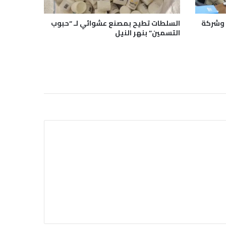
ت) وشركة
السلطات تطيح بمصنع عشوائي لـ “حبوب
التسمين” بنهر النيل