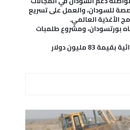
مواصلة دعم السودان في المجالات
مخصصة للسودان، والعمل على تسريع
مج الأغذية العالمي.
ياه بورتسودان، ومشروع طلمبات
كما شهدت الاجتماعات توقيع اتفاقية مشروع تعزيز صمود النظم الزراعية والغذائية بقيمة 83 مليون دولار