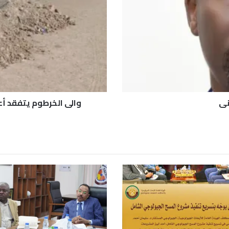
ي
ا
ل
خ
ر
ط
و
م
ي
ت
ني
والي الخرطوم يتفقد أع
ف
ق
د
أ
ع
م
ا
ل
ا
ل
ط
ر