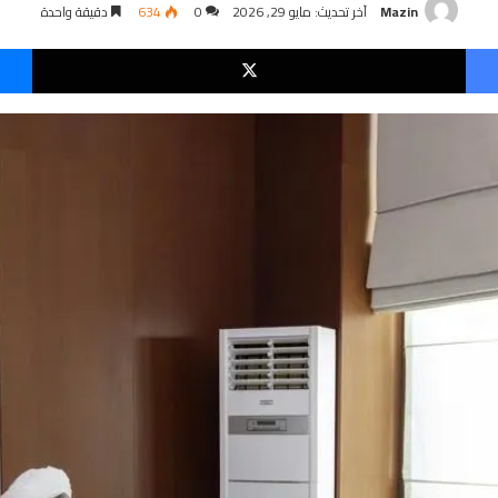
Mazin
آخر تحديث: مايو 29, 2026
0
634
دقيقة واحدة
فيسبوك
‫X