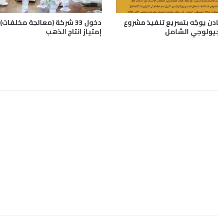
ق
و
ادن يوجّه بتسريع تنفيذ مشروع
دخول 33 شركة (معالجة مخلفا
م
جيولوجي الشامل
إمتياز انتاج الذهب
ح
ط
ا
ت
ا
ل
م
ي
ا
ه
خ
ل
ا
ل
ع
ط
ل
ة