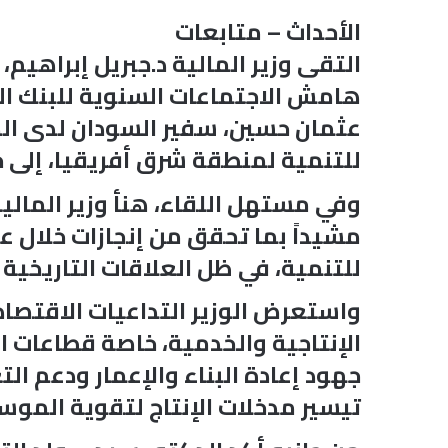
الأحداث – متابعات
التقى وزير المالية د.جبريل إبراهيم
هامش الاجتماعات السنوية للبنك الم
عثمان حسين، سفير السودان لدى الك
للتنمية لمنطقة شرق أفريقيا، إلى جا
وفي مستهل اللقاء، هنأ وزير المال
مشيداً بما تحقق من إنجازات خلال عا
للتنمية، في ظل العلاقات التاريخية 
واستعرض الوزير التداعيات الاقتصادي
الإنتاجية والخدمية، خاصة قطاعات 
جهود إعادة البناء والإعمار ودعم الت
تيسير مدخلات الإنتاج لتقوية الموس