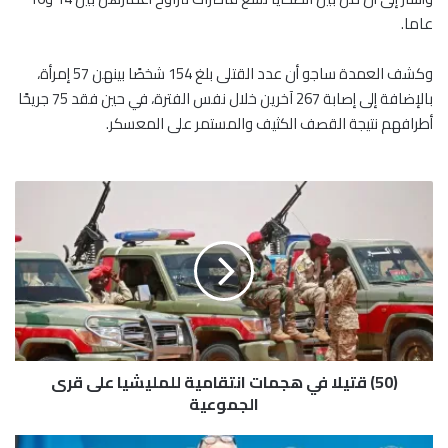
عاما.
وكشف العمدة ساجو أن عدد القتلى بلغ 154 شخصًا بينهن 57 إمرأة،
بالإضافة إلى إصابة 267 آخرين خلال نفس الفترة، في حين فقد 75 جريحًا
أطرافهم نتيجة القصف الكثيف والمستمر على المعسكر.
(
5
0
)
ق
ت
ي
ل
ا
(50) قتيلا في هجمات انتقامية للمليشيا على قرى
ف
ي
الجموعية
ه
ج
ا