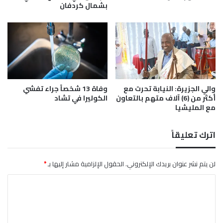
ى
بشمال كردفان
س
ق
و
ر
د
ى
ا
ا
ن
ل
ل
ج
ا
م
ي
والي الجزيرة: النيابة تحرت مع
وفاة 13 شخصاً جراء تفشي
و
ز
أكثر من (6) آلاف متهم بالتعاون
الكوليرا في تشاد
ع
ا
مع المليشيا
ي
ل
ة
خ
ط
اترك تعليقاً
ي
ر
ا
لن يتم نشر عنوان بريدك الإلكتروني.
الحقول الإلزامية مشار إليها بـ
*
ا
ل
ت