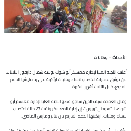
الأحداث – وكالات
أعلنت اللجنة العليا لإدارة معسكر أبو شوك بولاية شمال دارفور، الثلاثاء،
عن توثيق عمليات اغتصاب لنساء وفتيات ارتُكبت على يد مليشيا الدعم
السريع، خلال الثلاث أشهر الاخيرة.
وقال العمدة سيف الدين ساجو، عضو اللجنة العليا لإدارة معسكر أبو
شوك، لـ “سودان تربيون”، إن إدارة المعسكر وثقت 27 حالة اغتصاب
لنساء وفتيات، ارتكبتها الدعم السريع بين يناير ومارس الماضي.
وأشار إلى أن من بين الضحايا تسع قاصرات تتراوح أعمارهن بين 14 و16