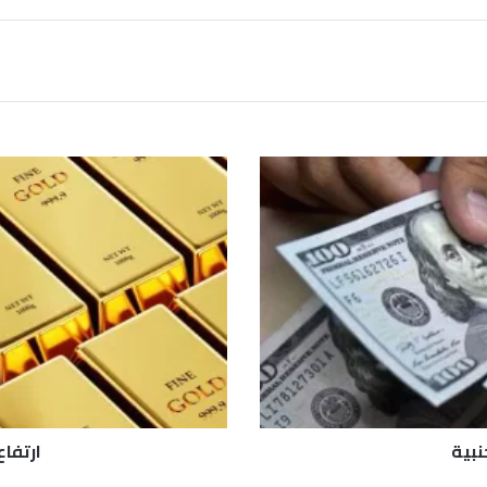
ا
ر
ت
ف
ا
ع
أ
س
ع
ا
ر
ا
ل
نبية
ارتفا
ذ
ه