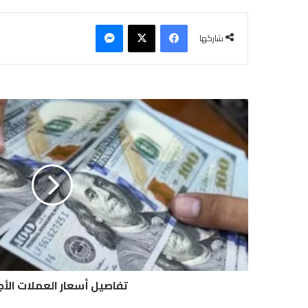
فيسبوك
‫X
ماسنجر
شاركها
ت
ف
ا
ص
ي
ل
أ
س
ع
ا
ر
ا
ل
تفاصيل أسعار العملات الأج
ع
م