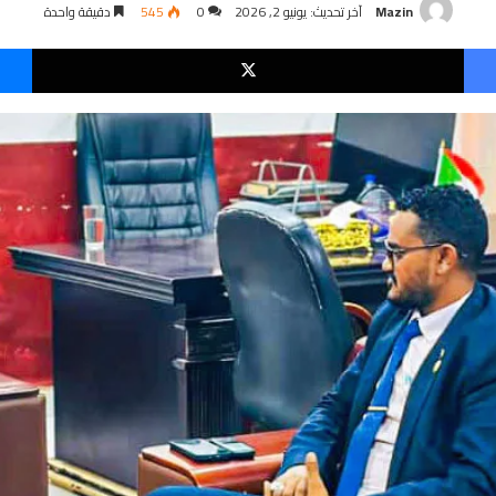
Mazin
آخر تحديث: يونيو 2, 2026
0
545
دقيقة واحدة
فيسبوك
‫X