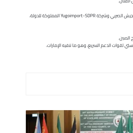
وأشار التحليل إلى أن الأرقام التسلسلية والذخائر المصاحبة، بما فيها قنابل FT-8C وFT-8D، تحمل بصمات تقنية تتطابق مع أنماط يستخدمها الجيش الصربي وشركة Yugoimport-SDPR المملوكة للدولة،
 الصين.
تي لقوات الدعم السريع، وهو ما تنفيه الإمارات.