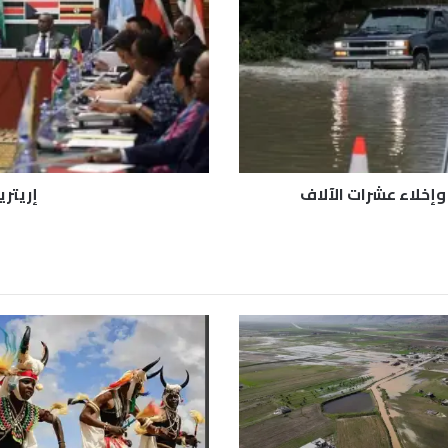
ر
ي
ا
ت
ع
ل
ن
ا
ن
وإخلاء عشرات الآلاف
إريتري
س
ح
ا
ب
ه
ا
م
ن
"
إ
ي
غ