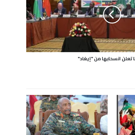
ا تعلن انسحابها من "إيغاد"