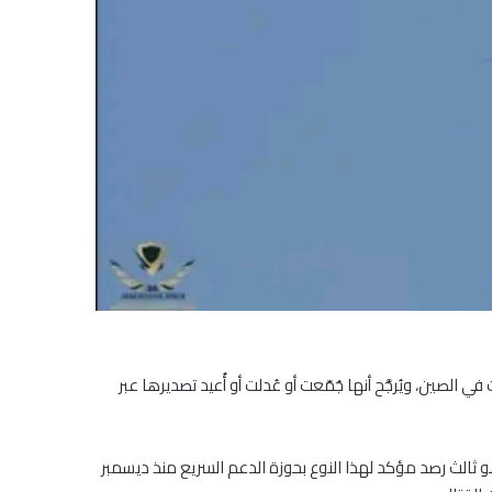
تطورة صُممت في الصين، ويُرجَّح أنها جُمّعت أو عُدلت أو أُعيد تصديرها عبر
سلحة السودانية أسقطت في نوفمبر طائرة مسيرة في إقليم كردفان يُعتقد أنها من طراز CH-95 الصيني، وهو ثالث رصد مؤكد لهذا النوع بحوزة الدعم السريع منذ ديسمبر