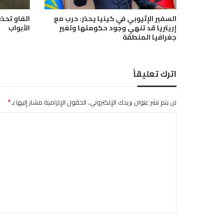
غ
ل
السفير الإثيوبي في كينيا يحذر: حرب مع
الفاو تحذر
ا
إريتريا قد تنهي وجود حكومتها وتغير
الأبواب
ق
جغرافيا المنطقة
ط
ر
ق
اترك تعليقاً
و
إ
خ
لن يتم نشر عنوان بريدك الإلكتروني.
الحقول الإلزامية مشار إليها بـ
*
ل
ا
ا
ء
ل
ع
ش
ت
ر
ع
ا
ل
ت
ا
ي
ل
ق
آ