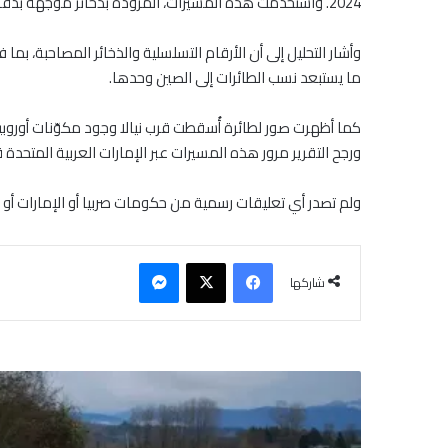
2024. واستخدمت هذه المسيّرات، المزوّدة بذخائر موجهة بدقة، خلال حصار الفاشر الذي انتهى بسقوط المدينة أواخر أكتوبر بعد 18 شهرا من القتال.
ما يستبعد نسب الطائرات إلى الصين وحدها.
كما أظهرت صور لطائرة أُسقطت قرب نيالا وجود مكوّنات أوروبية 
ورجح التقرير مرور هذه المسيرات عبر الإمارات العربية المتح
ولم تصدر أي تعليقات رسمية من حكومات صربيا أو الإمارات أو ال
فيسبوك
‫X
ماسنجر
شاركها
س
ي
و
ل