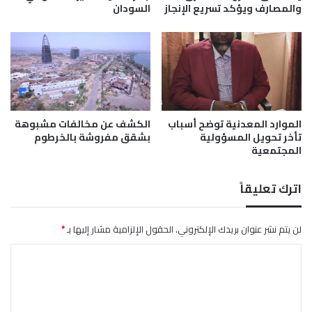
إ
والمصارف ويؤكد تسريع الإنجاز
السودان
ي
ع
س
ا
ب
د
ق
ة
ا
ا
ل
ع
ب
م
ن
الموارد المعدنية توضح أسباب
الكشف عن مخالفات مشبوهة
ا
د
تأخر تحويل المسؤولية
بشقق مفروشة بالخرطوم
ر
ق
المجتمعية
ا
ي
ل
ة
ق
اترك تعليقاً
ط
ا
ع
لن يتم نشر عنوان بريدك الإلكتروني.
الحقول الإلزامية مشار إليها بـ
*
ا
ا
ل
ز
ل
ر
ت
ا