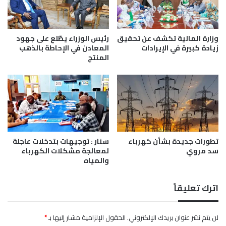
ا
ه
ا
ل
وزارة المالية تكشف عن تحقيق
رئيس الوزراء يطّلع على جهود
خ
زيادة كبيرة في الإيرادات
المعادن في الإحاطة بالذهب
المنتج
ر
ط
و
م
م
و
ا
د
تطورات جديدة بشأن كهرباء
سنار : توجيهات بتدخلات عاجلة
ل
سد مروي
لمعالجة مشكلات الكهرباء
ت
والمياه
ح
ل
ي
اترك تعليقاً
ل
ا
ل
لن يتم نشر عنوان بريدك الإلكتروني.
الحقول الإلزامية مشار إليها بـ
*