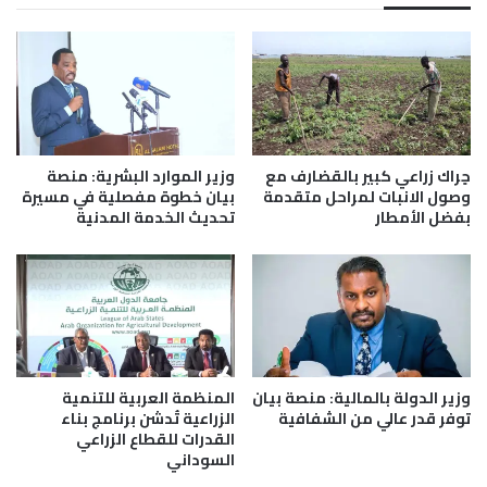
خ
ع
ا
ع
ذ
ل
ا
ى
ل
أ
ق
د
ر
ا
ا
ء
حٍراك زراعي كبير بالقضارف مع
وزير الموارد البشرية: منصة
ر
ا
وصول الانبات لمراحل متقدمة
بيان خطوة مفصلية في مسيرة
ا
ل
بفضل الأمطار
تحديث الخدمة المدنية
ل
خ
ص
ا
ح
ر
ي
ج
ح
ي
ة
و
وزير الدولة بالمالية: منصة بيان
المنظمة العربية للتنمية
س
توفر قدر عالي من الشفافية
الزراعية تُدشن برنامج بناء
ف
القدرات للقطاع الزراعي
ا
السوداني
ر