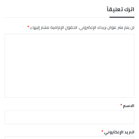
ا
ت
اترك تعليقاً
ا
ل
س
لن يتم نشر عنوان بريدك الإلكتروني.
الحقول الإلزامية مشار إليها بـ
*
و
ا
د
ا
ل
ن
ت
ب
ا
ع
ل
ل
خ
ي
ا
ر
ق
ج
*
الاسم
*
البريد الإلكتروني
*