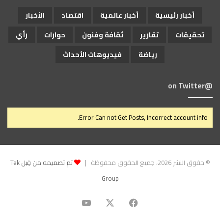
أخبار رئيسية
أخبار عالمية
اقتصاد
الأخبار
تحقيقات
تقارير
ثقافة وفنون
حوارات
رأي
رياضة
فيديوهات الأحداث
@on Twitter
Error Can not Get Posts, Incorrect account info.
© حقوق النشر 2026، جميع الحقوق محفوظة |
تم تصميمه من قِبل Tek
Group
‫X
فيسبوك
‫YouTube