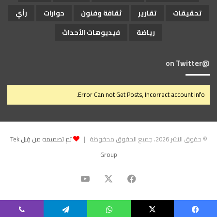
تحقيقات
تقارير
ثقافة وفنون
حوارات
رأي
رياضة
فيديوهات الأحداث
@on Twitter
Error Can not Get Posts, Incorrect account info.
© حقوق النشر 2026، جميع الحقوق محفوظة |
تم تصميمه من قِبل Tek
Group
‫X
فيسبوك
‫YouTube