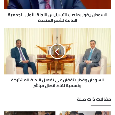
ي
ف
السودان يفوز بمنصب نائب رئيس اللجنة الأولى للجمعية
و
ز
العامة للأمم المتحدة
ب
م
ا
ن
ل
ص
س
ب
و
ن
د
ا
ا
ئ
ن
ب
و
ر
ق
ئ
السودان وقطر يتفقان على تفعيل اللجنة المشتركة
ط
ي
ر
وتسمية نقاط اتصال مباشر
س
ي
ا
ت
مقالات ذات صلة
ل
ف
ل
ق
ج
ا