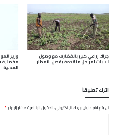
ي
ة
ت
ت
م
س
ك
ب
ا
حٍراك زراعي كبير بالقضارف مع وصول
وزير المو
ل
الانبات لمراحل متقدمة بفضل الأمطار
مفصلية ف
ا
المدنية
ر
ت
ف
اترك تعليقاً
ا
ع
لن يتم نشر عنوان بريدك الإلكتروني.
الحقول الإلزامية مشار إليها بـ
*
ا
ل