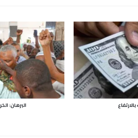
ا
ل
ب
ر
ه
ا
ن
:
ا
ل
خ
ر
ط
الارتفاع
البرهان: الخ
و
م
آ
م
ن