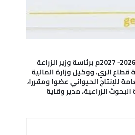
أعلن مجلس الوزراء عن تشكيل لجنة عليا لإنجاح الموسم الزراعي الصيفي للعام 2026- 2027م برئاسة وزير الزراعة
ة قطاع الري، ووكيل وزارة المالية
امة للإنتاج الحيواني عضوا ومقررا،
لبحوث الزراعية، مدير وقاية