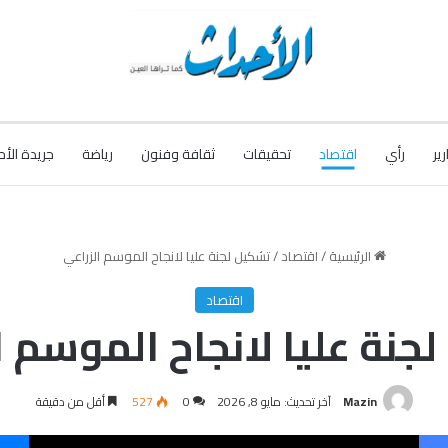
رير
رأي
اقتصاد
تحقيقات
ثقافة وفنون
رياضة
جريدة الأح
الرئيسية
/
اقتصاد
/
تشكيل لجنة عليا لانجاح الموسم الزراعي
اقتصاد
جنة عليا لانجاح الموسم ا
Mazin
آخر تحديث: مايو 8, 2026
0
527
أقل من دقيقة
فيسبوك
‫X