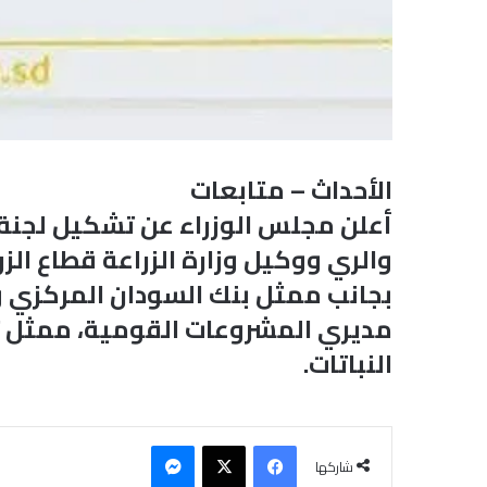
الأحداث – متابعات
والري ووكيل وزارة الزراعة قطاع الزر
بجانب ممثل بنك السودان المركزي ومد
مديري المشروعات القومية، ممثل تنظ
النباتات.
فيسبوك
‫X
ماسنجر
شاركها