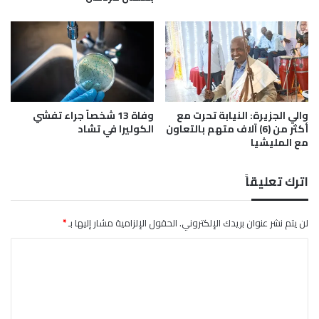
م
ر
ه
و
د
ع
د
ح
ة
م
د
و
والي الجزيرة: النيابة تحرت مع
وفاة 13 شخصاً جراء تفشي
ك
أكثر من (6) آلاف متهم بالتعاون
الكوليرا في تشاد
مع المليشيا
اترك تعليقاً
لن يتم نشر عنوان بريدك الإلكتروني.
الحقول الإلزامية مشار إليها بـ
*
ا
ل
ت
ع