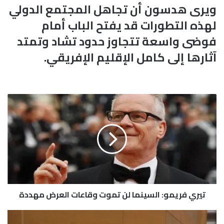
ويرى هدسون أن تجاهل المجتمع الدولي
لهذه التطورات قد يفتح الباب أمام
فوضى واسعة تتجاوز حدود تشاد وتمتد
آثارها إلى كامل الإقليم الإفريقي.
ت
ي
ر
ي
ف
ر
ي
م
و
تيري فريمو: السينما لن تموت وقاعات العرض مهددة
:
ا
ل
ك