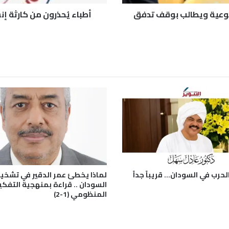
ن
لطوعية ويطالب بوقف تدفق
ك
ا
ر
ث
ة
إ
ن
س
ا
ن
ي
ة
ب
س
ج
حرب في السودان… قريباً جداً
لماذا يخطئ عمر الدقير في تشخي
ن
السودان .. قراءة بمنهجية التفكي
“
المنظومي (1-2)
د
ق
ر