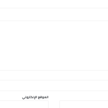
ي
س
”
و
ا
ر
ت
ف
ا
ع
ا
ل
و
ف
ي
ا
ت
إ
ل
الموقع الإلكتروني
ى
2