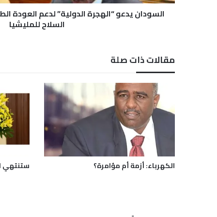
ا
السودان يدعو “الهجرة الدولية” لدعم العودة ا
ل
السلاح للمليشيا
ه
ج
ر
مقالات ذات صلة
ة
ا
ل
د
و
ل
ي
ة
”
ل
د
الكهرباء: أزمة أم مؤامرة؟
ستنتهي ال
ع
م
ا
ل
ع