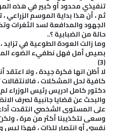
تنفيذي محدود أو كبير في هذه المرحل
ثم ، أن هذا بداية الموسم الزراعي ، ت
الجهود والمدافعة لسد الثغرات وتك
حالة من الضبابية ؟..
وما زالت العودة الطوعية في تزايد ،
بصيص أمل فهل نطفيء الضوء المتاح
(3)
لا أظن انها فكرة جيدة ، ولا اعتقد أ
كافية لحل المشكلات ، فالانتقالات 
دكتور كامل ادريس رئيس الوزراء لم ت
والبحث عن قضايا جانبية لصرف الانظ
على المستوى الشخصي انتقدت أداء 
وسعى لتكذيبنا أكثر من مرة ، ولكن
نفسي أو انتصار للذات ، فهذا ليس وقت