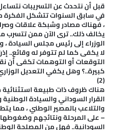
قبل أن نتحدث عن التسريبات نتساءل ع
في سابق السنوات تتشكل الفكرة من
، فهناك مصادر وشبكة علاقات وصرا
يخالف ذلك.. ترى الآن ممن تتسرب مث
الوزراء إلى رئيس مجلس السيادة ، 
لا يكفى كما لم تتوفر له وقائع.. إ
التوقعات أو التوهمات تكفى أن نقو
كبيرة..؟ وهل يكفي التعديل الوزاري 
(2)
هناك ظروف ذات طبيعة استثنائية هذه
القرار السوداني والسيادة الوطن
والتلاعب بالمصير الوطني ، مما يت
– على المرحلة ونتائجهم وضغوطها ،
السودانية.. فهل من المصلحة الوطن