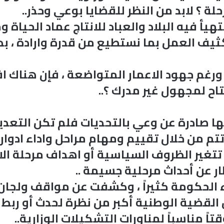
ة ؟ لابد من النظر للقضايا بوعي وحذر..
تهيأ فيه البلاد والعباد للانتاج عماد الحياة
ثيف العمل بما نستطيع من قدرة وارادة ، بد
 ورغم جهود الاعمار المتواضعة ، فإن هناك ا
 لمجهول غير مدرك ؟..
نها صادرة عن وعي بالتحديات فلم تكن التعديلا
تتم من خلال تقييم ومهام مراحل واداء ادوار
تغير الظروف السياسية أو اهداف مرحلة الانت
ار عن أحداث مرحلية جسيمة ..
الحكومة كثيراً ، وكشفت عن مواقف ولجان 
 القضية الوطنية أكبر من نظرة لحدث أو رب
اً مناسباً لمناورات التشكيلات الوزارية..