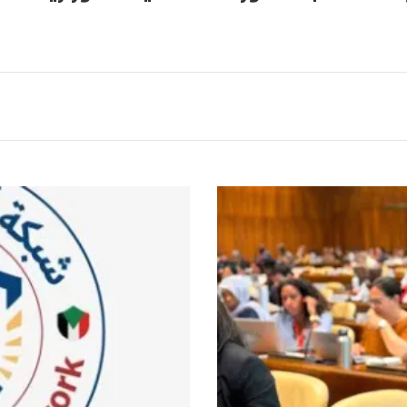
أ
ط
ب
ا
ء
يُ
ح
ذ
ر
و
ن
م