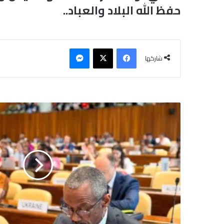
حفظ الله البلاد والعباد..
فيسبوك
‫X
ماسنجر
شاركها
ا
ل
س
و
د
ا
ن
ي
د
ع
و
“