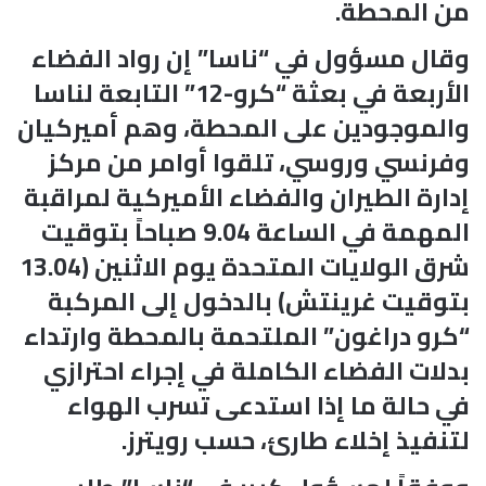
من المحطة.
وقال مسؤول في “ناسا” إن رواد الفضاء
الأربعة في بعثة “كرو-12” التابعة لناسا
والموجودين على المحطة، وهم أميركيان
وفرنسي وروسي، تلقوا أوامر من مركز
إدارة الطيران والفضاء الأميركية لمراقبة
المهمة في الساعة 9.04 صباحاً بتوقيت
شرق الولايات المتحدة يوم الاثنين (13.04
بتوقيت غرينتش) بالدخول إلى المركبة
“كرو دراغون” الملتحمة بالمحطة وارتداء
بدلات الفضاء الكاملة في إجراء احترازي
في حالة ما إذا استدعى تسرب الهواء
لتنفيذ إخلاء طارئ، حسب رويترز.