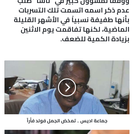
ووفقاً لمسؤول كبير في “ناسا” طلب
عدم ذكر اسمه اتسمت تلك التسربات
بأنها طفيفة نسبياً في الأشهر القليلة
الماضية، لكنها تفاقمت يوم الاثنين
بزيادة الكمية للضعف.
ج
م
ا
ع
ة
ا
د
ي
س
جماعة اديس .. تمخض الجمل فولد فأرآ
.
.
ت
أ