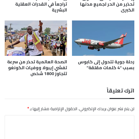
م
تحذير من الحر لجميع مدنها
تراجعاً في القدرات العقلية
ا
الكبرى
البشرية
ت
ت
ف
و
ق
ع
ل
رحلة جوية تتحول إلى كابوس
الصحة العالمية تحذر من سرعة
ى
بسبب “4 كلمات مقلقة”
تفشي إيبولا ووفيات الكونغو
ا
تتجاوز 1800 شخص
ل
ل
ص
اترك تعليقاً
ق
ا
ت
لن يتم نشر عنوان بريدك الإلكتروني.
الحقول الإلزامية مشار إليها بـ
*
و
ا
ا
ل
ل
ع
ت