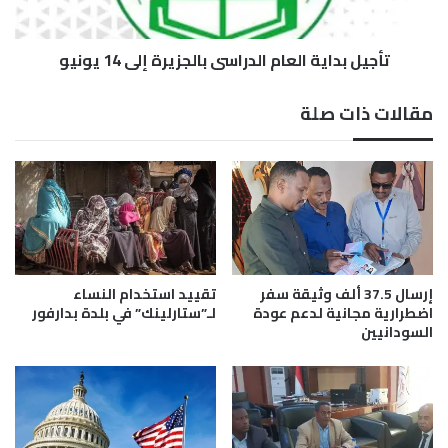
د
ا
س
ي
ي
تأجيل بداية العام الدراسي بالجزيرة إلى 14 يونيو
ة
ا
ا
د
ل
مقالات ذات صلة
ة
ع
ا
ا
ل
م
س
ا
و
ل
د
د
ا
ر
ن
ا
ع
س
إرسال 37.5 ألف وثيقة سفر
تقييد استخدام النساء
ل
ي
اضطرارية مجانية لدعم عودة
لـ”ستارلينك” في بلدة بدارفور
ى
السودانيين
ب
م
ا
ن
ل
ص
ج
ة
ز
"
ي