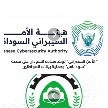
"
ا
ل
أ
م
ن
ا
ل
س
"الأمن السيبراني" تؤكد سيادة السودان على منصة
ي
ب
"سوداباس" وحماية بيانات المواطنين
ر
ا
ت
ن
أ
ي
ج
"
ي
ت
ل
ؤ
ب
ك
د