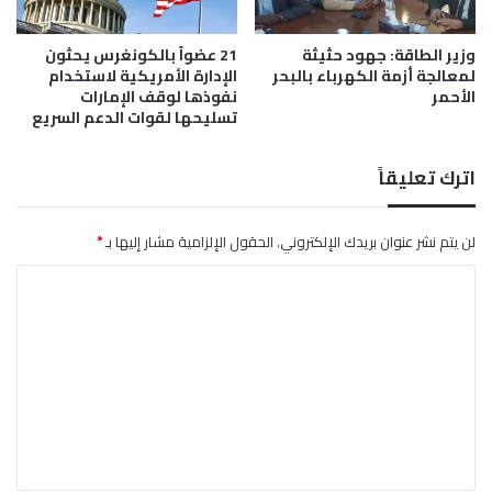
س
ر
و
ة
وزير الطاقة: جهود حثيثة
21 عضواً بالكونغرس يحثون
د
إ
لمعالجة أزمة الكهرباء بالبحر
الإدارة الأمريكية لاستخدام
ا
ل
الأحمر
نفوذها لوقف الإمارات
ب
ى
تسليحها لقوات الدعم السريع
ا
1
س
4
"
ي
اترك تعليقاً
و
و
ح
ن
م
ي
لن يتم نشر عنوان بريدك الإلكتروني.
الحقول الإلزامية مشار إليها بـ
*
ا
و
ا
ي
ة
ل
ب
ت
ي
ا
ع
ن
ل
ا
ي
ت
ا
ق