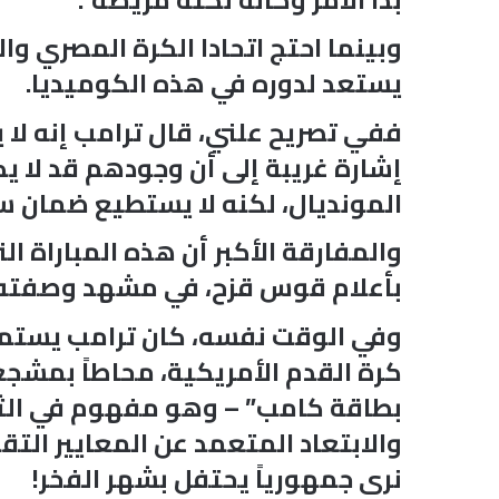
وبينما احتج اتحادا الكرة المصري وال
يستعد لدوره في هذه الكوميديا.
ففي تصريح علني، قال ترامب إنه لا 
إشارة غريبة إلى أن وجودهم قد لا ي
المونديال، لكنه لا يستطيع ضمان س
والمفارقة الأكبر أن هذه المباراة ا
بأعلام قوس قزح، في مشهد وصفته صحيفة “ذا سيتي هيرالد” ف
وفي الوقت نفسه، كان ترامب يستمت
كرة القدم الأمريكية، محاطاً بمشج
بطاقة كامب” – وهو مفهوم في الثقاف
والابتعاد المتعمد عن المعايير الت
نرى جمهورياً يحتفل بشهر الفخر!