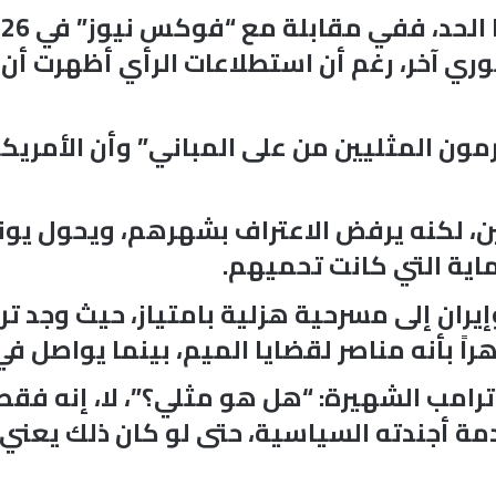
يرمون المثليين من على المباني” وأن الأمريك
يين، لكنه يرفض الاعتراف بشهرهم، ويحول يون
ية التي كانت تحميهم.
وإيران إلى مسرحية هزلية بامتياز، حيث وجد 
ً بأنه مناصر لقضايا الميم، بينما يواصل في
امب الشهيرة: “هل هو مثلي؟”، لا، إنه فقط 
 أجندته السياسية، حتى لو كان ذلك يعني ا