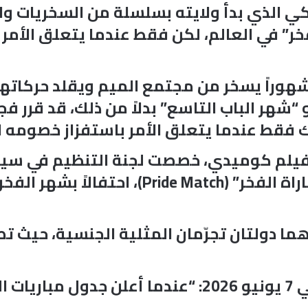
ريكي الذي بدأ ولايته بسلسلة من السخريات و
فخر” في العالم، لكن فقط عندما يتعلق الأم
هوراً يسخر من مجتمع الميم ويقلد حركاتهم
2025 وأعلنت يونيو “شهر الباب التاسع” بدلاً من ذلك، 
لك فقط عندما يتعلق الأمر باستفزاز خصومه 
لم كوميدي، خصصت لجنة التنظيم في سياتل
وإيران في 26 يونيو 2026 لتكون “مباراة الفخر
ا دولتان تجرّمان المثلية الجنسية، حيث تصل
وكما وصفته صحيفة “ذا أتلانتك” في 7 يونيو 2026: “ع