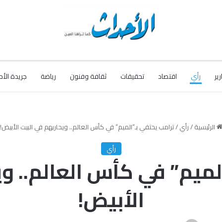
رير
رأي
اقتصاد
تحقيقات
ثقافة وفنون
رياضة
جريدة الأح
الرئيسية
/
رأي
/
ترامب يحتفي بـ”الميم” في كأس العالم.. ويحاربهم في البيت الأبيض!
رأي
لميم” في كأس العالم.. وي
الأبيض!