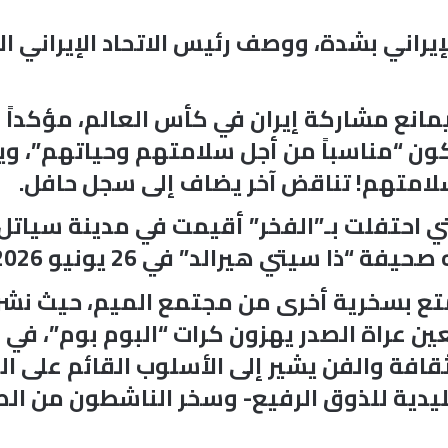
إيراني بشدة، ووصف رئيس الاتحاد الإيراني الأ
يمانع مشاركة إيران في كأس العالم، مؤكداً
كون “مناسباً من أجل سلامتهم وحياتهم”، ويب
لامتهم! تناقض آخر يضاف إلى سجل حافل.
لتي احتفلت بـ”الفخر” أقيمت في مدينة سياتل
ي 26 يونيو 2026 بأنه “ملون، بكل معنى الكلمة”.
ع بسخرية أخرى من مجتمع الميم، حيث نشر 
عين عراة الصدر يهزون كرات “البوم بوم”، ف
ة والفن يشير إلى الأسلوب القائم على المب
قليدية للذوق الرفيع- وسخر الناشطون من ا