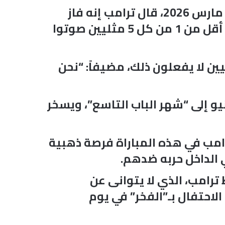
ولم تتوقف تناقضات ترامب عند هذا الحد، ففي مقابلة مع “فوكس نيوز” في 26 مارس 2026، قال ترامب إنه فاز
“بأصوات المثليين” أكثر من أي جمهوري آخر، رغم أن استطلاعات الرأي أظهرت أن أقل من 1 من كل 5 مثليين صوتوا
يين لا يفعلون ذلك، مضيفاً: “نحن
يو إلى “شهر الباب التاسع”، ويسخر
ترامب في هذه المباراة فرصة ذهبية
 الداخل حربه ضدهم.
ترامب، الذي لا يتوانى عن
لاحتفال بـ”الفخر” في يوم