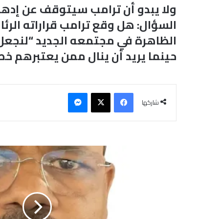
ولا يبدو أن ترامب سيتوقف عن إده
السؤال: هل وقع ترامب قراراته الرئا
الظاهرة في مجتمعه الجديد “لنجعل أ
حينما يريد أن ينال ممن يعتبرهم خص
فيسبوك
‫X
ماسنجر
شاركها
م
ا
ب
ي
ن
ا
ل