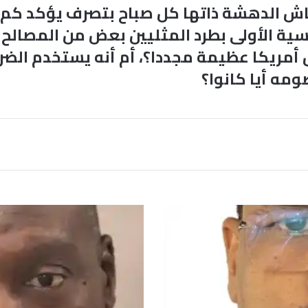
اش الدهشة ذاتها كل صباح بتصرف يؤكد كم ه
سية الأولى بطرد المثليين بعض من المصالح وا
مريكا عظيمة مجددا؟، أم أنه يستخدم الضرب 
ومه أيا كانوا؟
ن
ب
ض
ا
ل
خ
ش