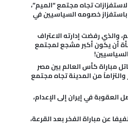
الاستفزازات تجاه مجتمع “الميم”،
ر باستفزاز خصومه السياسيين في
، والذي رفضت إدارته الاعتراف
قد قرر فجأة أن يكون أكبر مشجع لمجتمع
السياسيين!
 مباراة كأس العالم بين مصر
” (Pride Match)، احتفالاً بشهر الفخر والتزاماً من المدينة تجاه مجتمع
 العقوبة في إيران إلى الإعدام،
ندما أعلن جدول مباريات الفيفا عن مباراة الفخر بعد القرعة،