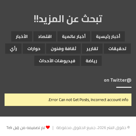
تبحث عن المزيد!!
أخبار رئيسية
أخبار عالمية
اقتصاد
الأخبار
تحقيقات
تقارير
ثقافة وفنون
حوارات
رأي
رياضة
فيديوهات الأحداث
@on Twitter
Error Can not Get Posts, Incorrect account info.
© حقوق النشر 2026، جميع الحقوق محفوظة |
تم تصميمه من قِبل Tek