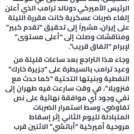
الرئيس الأميركي دونالد ترامب الذي أعلن
إلغاء ضربات عسكرية كانت مقررة الليلة
على إيران، مشيراً إلى تحقيق “تقدم كبير”
ومناقشات وصلت إلى “أعلى مستوى”
لإبرام “اتفاق قريب”.
وجاء هذا التراجع بعد ساعات قليلة من
وعيد ترامب بالسيطرة على “جزيرة خارك”
النفطية وبنيتها التحتية “كما حدث مع
فنزويلا”، في وقت سارعت فيه طهران إلى
نفي وجود أي موافقة نهائية على نص
تفاوضي، وسط استمرار الضربات
المتبادلة لليوم الثاني إثر إسقاط
مروحية أميركية “أباتشي” الاثنين قرب