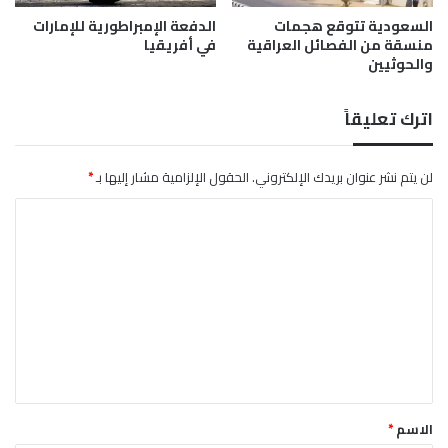
ك
ط
ا
ا
السعودية تتوقع هجمات
الدفعة الإمبراطورية للإمارات
م
منسقة من الفصائل العراقية
في أفريقيا
ن
والحوثيين
ن
ي
ح
ت
ا
ع
اترك تعليقاً
ز
مّ
ة
ق
ل
أ
لن يتم نشر عنوان بريدك الإلكتروني.
الحقول الإلزامية مشار إليها بـ
*
إ
ز
س
ا
م
ر
ا
ل
ا
ت
ت
ئ
س
ي
ت
ع
ل
ا
ل
ر
م
ي
ر
ق
*
الاسم
*